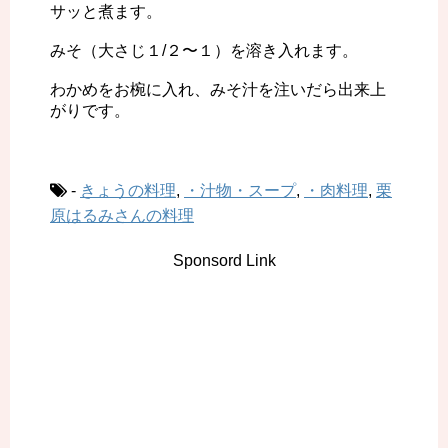
サッと煮ます。
みそ（大さじ１/２〜１）を溶き入れます。
わかめをお椀に入れ、みそ汁を注いだら出来上
がりです。
-
きょうの料理
,
・汁物・スープ
,
・肉料理
,
栗
原はるみさんの料理
Sponsord Link