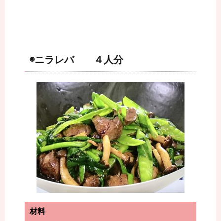
◉ニラレバ ４人分
材料