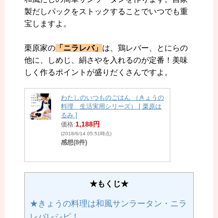
製だしパックをストックすることでいつでも重
宝しますよ。
栗原家の
「ニラレバ」
は、鶏レバー、とにらの
他に、しめじ、絹さやを入れるのが定番！美味
しく作るポイントが盛りだくさんですよ。
わたしのいつものごはん （きょうの
料理 生活実用シリーズ） [ 栗原は
るみ ]
1,188円
価格:
(2018/6/14 05:51時点)
感想(8件)
★もくじ★
★きょうの料理は和風サンラータン・ニラ
レバレシピ！