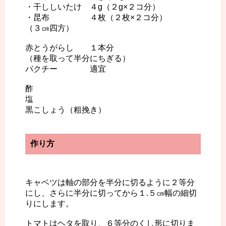
・干ししいたけ ４g（２g×２コ分）
・昆布 ４枚（２枚×２コ分）
（３㎝四方）
赤とうがらし １本分
（種を取って半分にちぎる）
パクチー 適宜
酢
塩
黒こしょう（粗挽き）
作り方
キャベツは軸の部分を半分に切るように２等分
にし、さらに半分に切ってから１.５㎝幅の細切
りにします。
トマトはヘタを取り、６等分のくし形に切りま