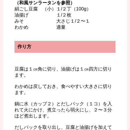
（和風サンラータンを参照）
絹ごし豆腐 （小）１/２丁（100g）
油揚げ １/２枚
みそ 大さじ１/２〜１
わかめ 適量
作り方
豆腐は１㎝角に切り、油揚げは１㎝四方に切り
ます。
わかめは戻しておき、食べやすい大きさに切り
ます。
鍋に水（カップ２）とだしパック（１コ）を入
れて火にかけ、煮立ったら弱火にし、２〜３分
ほど煮出します。
だしパックを取り出し、豆腐と油揚げを加えて