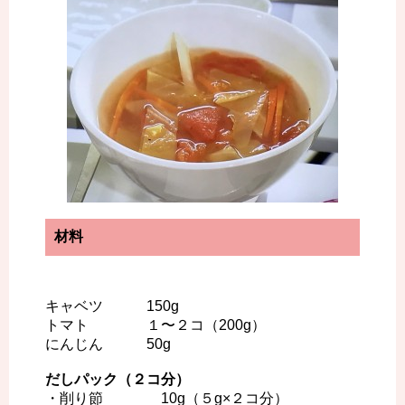
材料
キャベツ 150g
トマト １〜２コ（200g）
にんじん 50g
だしパック（２コ分）
・削り節 10g（５g×２コ分）