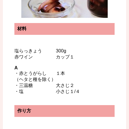
材料
塩らっきょう 300g
赤ワイン カップ１
A
・赤とうがらし １本
（ヘタと種を除く）
・三温糖 大さじ２
・塩 小さじ１/４
作り方