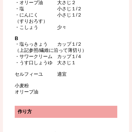
・オリーブ油 大さじ２
・塩 小さじ１/２
・にんにく 小さじ１/２
（すりおろす）
・こしょう 少々
B
・塩らっきょう カップ１/２
（上記参照/繊維に沿って薄切り）
・サワークリーム カップ１/４
・うす口しょうゆ 大さじ１
セルフィーユ 適宜
小麦粉
オリーブ油
作り方