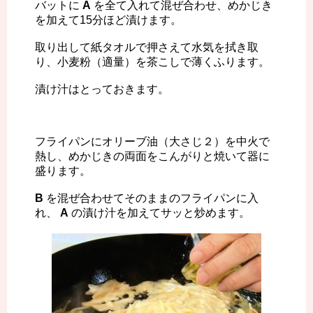
バットに
A
を全て入れて混ぜ合わせ、めかじき
を加えて15分ほど漬けます。
取り出して紙タオルで押さえて水気を拭き取
り、小麦粉（適量）を茶こしで薄くふります。
漬け汁はとっておきます。
フライパンにオリーブ油（大さじ２）を中火で
熱し、めかじきの両面をこんがりと焼いて器に
盛ります。
B
を混ぜ合わせてそのままのフライパンに入
れ、
A
の漬け汁を加えてサッと炒めます。