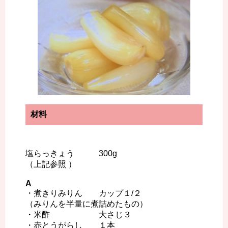
材料
塩らっきょう 300g
（上記参照 ）
A
・煮きりみりん カップ１/２
（みりんを半量に煮詰めたもの）
・米酢 大さじ３
・赤とうがらし １本