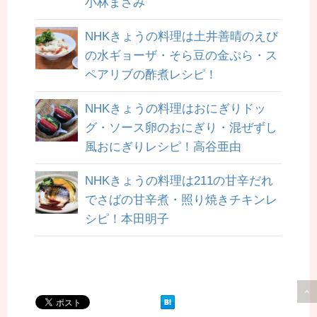
小林まさみ
NHKきょうの料理は土井善晴のえび
の水ギョーザ・そら豆の金ぷら・ス
ペアリブの酢煮レシピ！
NHKきょうの料理はおにぎりドッ
グ・ソース卵のおにぎり・混ぜずし
風おにぎりレシピ！高谷亜由
NHKきょうの料理は211の甘辛だれ
でさばの甘辛煮・照り焼きチキンレ
シピ！本田明子