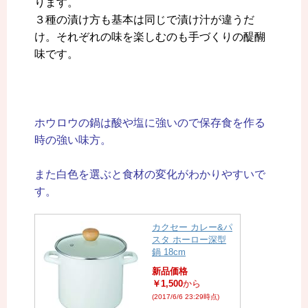
ります。
３種の漬け方も基本は同じで漬け汁が違うだ
け。それぞれの味を楽しむのも手づくりの醍醐
味です。
ホウロウの鍋は酸や塩に強いので保存食を作る
時の強い味方。
また白色を選ぶと食材の変化がわかりやすいで
す。
カクセー カレー&パ
スタ ホーロー深型
鍋 18cm
新品価格
￥1,500
から
(2017/6/6 23:29時点)