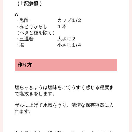
（上記参照 ）
A
・黒酢 カップ１/２
・赤とうがらし １本
（ヘタと種を除く）
・三温糖 大さじ２
・塩 小さじ１/４
作り方
塩らっきょうは塩味をごくうすく感じる程度ま
で塩抜きをします。
ザルに上げて水気をきり、清潔な保存容器に入
れます。