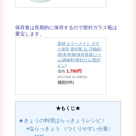
保存食は長期的に保存するので密封ガラス瓶は
重宝します。
星硝 セラーメイト ガラ
ス保存 密封瓶 1L (2個組)
(粉末/乾物/保存容器/ジャ
ム/調味料/密封びん/密封
ビン)
1,780円
価格:
(2017/6/6 23:33時点)
感想(0件)
★もくじ★
★きょうの料理はらっきょうレシピ！
◉塩らっきょう （つくりやすい分量）