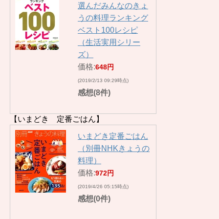
選んだみんなのきょ
うの料理ランキング
ベスト100レシピ
（生活実用シリー
ズ）
価格:
648円
(2019/2/13 09:29時点)
感想(8件)
【いまどき 定番ごはん】
いまどき定番ごはん
（別冊NHKきょうの
料理）
価格:
972円
(2019/4/26 05:15時点)
感想(0件)