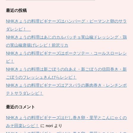
最近の投稿
NHKきょうの料理ビギナーズはハンバーグ・ピーマンと卵のサラ
ダレシピ！
NHKきょうの料理はあじのカルパッチョ実山椒ドレッシング・鶏
の実山椒唐揚げレシピ！前沢リカ
NHKきょうの料理ビギナーズはポークソテー・コールスローレシ
ピ！
NHKきょうの料理は新ごぼうの白あえ・新ごぼうの信田巻き・新
ごぼうのフレッシュきんぴらレシピ！
NHKきょうの料理ビギナーズはアスパラの豚肉巻き・レンチンポ
テトサラダレシピ！
最近のコメント
NHKきょうの料理ビギナーズはだし巻き卵・里芋とこんにゃくの
みそ田楽レシピ！
に
nori
より