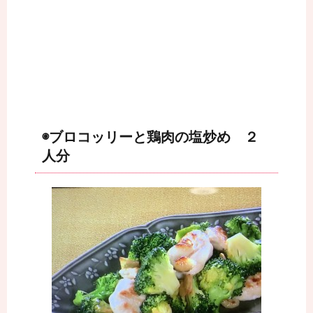
◉ブロコッリーと鶏肉の塩炒め ２
人分