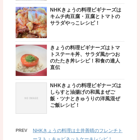
NHKきょうの料理ビギナーズは
キムチ肉豆腐・豆腐とトマトの
サラダやっこレシピ！
きょうの料理ビギナーズはトマ
トステーキ丼、サラダ風かつお
のたたき丼レシピ！和食の達人
直伝
NHKきょうの料理ビギナーズは
しらすと油揚げの和風まぜご
飯・ツナときゅうりの洋風混ぜ
ご飯レシピ！
PREV
NHKきょうの料理は土井善晴のフレンチト
ースト・キャビネットケーキレシピ！