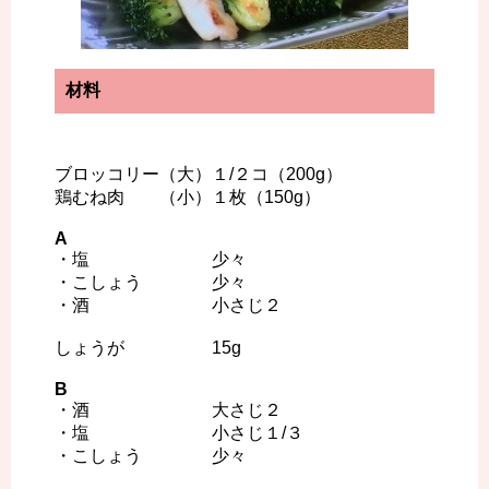
材料
ブロッコリー（大）１/２コ（200g）
鶏むね肉 （小）１枚（150g）
A
・塩 少々
・こしょう 少々
・酒 小さじ２
しょうが 15g
B
・酒 大さじ２
・塩 小さじ１/３
・こしょう 少々