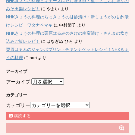
NHKきょうの料理ビギナーズはだし巻き卵・里芋とこんにゃくの
みそ田楽レシピ！
に
やよい
より
NHKきょうの料理はらっきょうの甘酢漬け・新しょうがの甘酢漬
けレシピ！ワタナベマキ
に
中村節子
より
NHKきょうの料理は栗原はるみのさけの南蛮漬け・さんまの炊き
込みご飯レシピ！
に
はなぎぬ ひろ
より
栗原はるみのジャンボプリン・チキンナゲットレシピ！NHKきょ
うの料理
に
nori
より
アーカイブ
アーカイブ
カテゴリー
カテゴリー
購読する