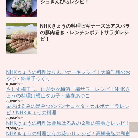
シュきんぴらレシピ！
NHKきょうの料理ビギナーズはアスパラ
の豚肉巻き・レンチンポテトサラダレシ
ピ！
NHKきょうの料理はりんごケーキレシピ！大原千鶴のお
やつ・簡単手づくり
86,878ビュー
さしす梅干し、にぎやか梅酒、梅サワーレシピ！NHKき
ょうの料理は横山タカ子・藤巻あつこ
79,058ビュー
栗原はるみの黒みつのパンナコッタ・カルボナーラレシ
ピ！NHKきょうの料理
76,946ビュー
NHKきょうの料理は栗原はるみの２種の春巻きレシピ！
71,538ビュー
NHKきょうの料理はうの花いりレシピ！高橋義弘の和食