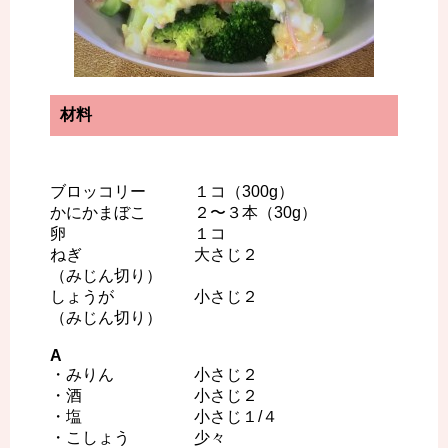
材料
ブロッコリー １コ（300g）
かにかまぼこ ２〜３本（30g）
卵 １コ
ねぎ 大さじ２
（みじん切り）
しょうが 小さじ２
（みじん切り）
A
・みりん 小さじ２
・酒 小さじ２
・塩 小さじ１/４
・こしょう 少々