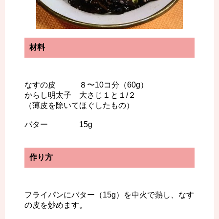
材料
なすの皮 ８〜10コ分（60g）
からし明太子 大さじ１と１/２
（薄皮を除いてほぐしたもの）
バター 15g
作り方
フライパンにバター（15g）を中火で熱し、なす
の皮を炒めます。