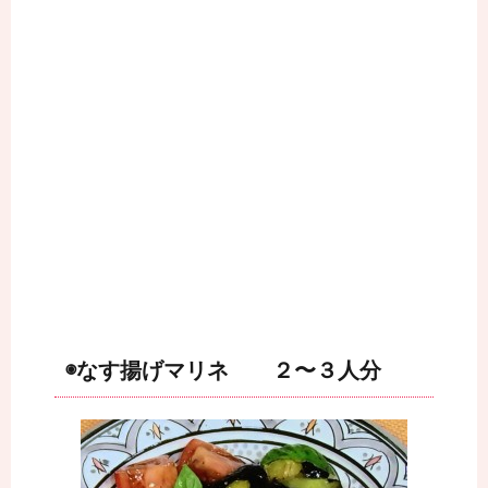
◉なす揚げマリネ ２〜３人分