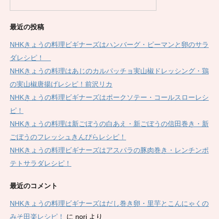
最近の投稿
NHKきょうの料理ビギナーズはハンバーグ・ピーマンと卵のサラ
ダレシピ！
NHKきょうの料理はあじのカルパッチョ実山椒ドレッシング・鶏
の実山椒唐揚げレシピ！前沢リカ
NHKきょうの料理ビギナーズはポークソテー・コールスローレシ
ピ！
NHKきょうの料理は新ごぼうの白あえ・新ごぼうの信田巻き・新
ごぼうのフレッシュきんぴらレシピ！
NHKきょうの料理ビギナーズはアスパラの豚肉巻き・レンチンポ
テトサラダレシピ！
最近のコメント
NHKきょうの料理ビギナーズはだし巻き卵・里芋とこんにゃくの
みそ田楽レシピ！
に
nori
より