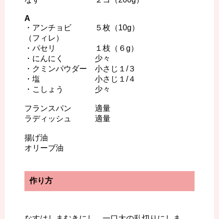
A
・アンチョビ ５枚（10g）
（フィレ）
・パセリ １枝（６g）
・にんにく 少々
・クミンパウダー 小さじ１/３
・塩 小さじ１/４
・こしょう 少々
フランスパン 適量
ラディッシュ 適量
揚げ油
オリーブ油
作り方
なすはしまむきにし、一口大の乱切りにしま