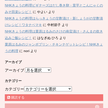
NHKきょうの料理ビギナーズはだし巻き卵・里芋とこんにゃくの
みそ田楽レシピ！
に
やよい
より
NHKきょうの料理はらっきょうの甘酢漬け・新しょうがの甘酢漬
けレシピ！ワタナベマキ
に
中村節子
より
NHKきょうの料理は栗原はるみのさけの南蛮漬け・さんまの炊き
込みご飯レシピ！
に
はなぎぬ ひろ
より
栗原はるみのジャンボプリン・チキンナゲットレシピ！NHKきょ
うの料理
に
nori
より
アーカイブ
アーカイブ
カテゴリー
カテゴリー
購読する