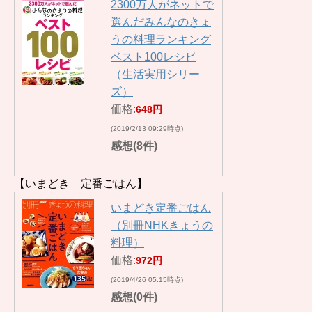
2300万人がネットで
選んだみんなのきょ
うの料理ランキング
ベスト100レシピ
（生活実用シリー
ズ）
価格:
648円
(2019/2/13 09:29時点)
感想(8件)
【いまどき 定番ごはん】
いまどき定番ごはん
（別冊NHKきょうの
料理）
価格:
972円
(2019/4/26 05:15時点)
感想(0件)