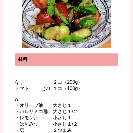
材料
なす ２コ（200g）
トマト （少）１コ（100g）
A
・オリーブ油 大さじ１
・バルサミコ酢 大さじ１/２
・レモン汁 小さじ１
・はちみつ 小さじ１/２
・塩 ２つまみ