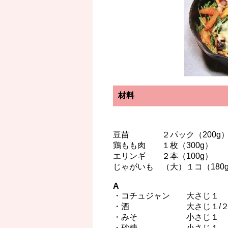
材料
豆苗 ２パック（200g
鶏もも肉 １枚（300g）
エリンギ ２本（100g）
じゃがいも （大）１コ（180
A
・コチュジャン 大さじ１
・酒 大さじ１/
・みそ 小さじ１
・砂糖 小さじ１