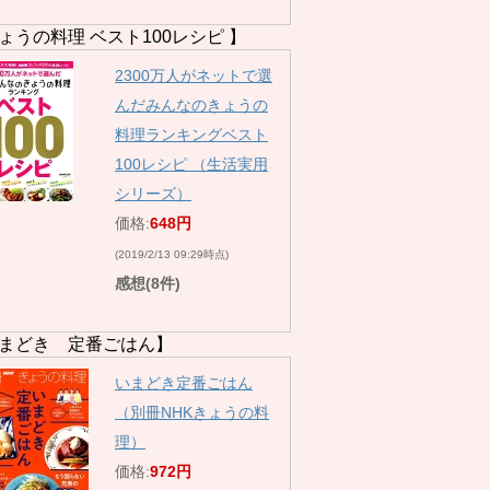
ょうの料理 ベスト100レシピ 】
2300万人がネットで選
んだみんなのきょうの
料理ランキングベスト
100レシピ （生活実用
シリーズ）
価格:
648円
(2019/2/13 09:29時点)
感想(8件)
まどき 定番ごはん】
いまどき定番ごはん
（別冊NHKきょうの料
理）
価格:
972円