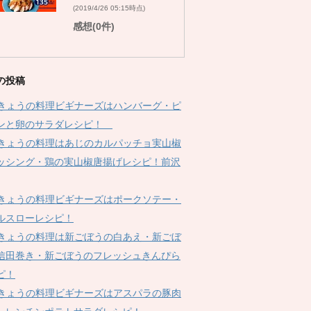
(2019/4/26 05:15時点)
感想(0件)
の投稿
Kきょうの料理ビギナーズはハンバーグ・ピ
ンと卵のサラダレシピ！
Kきょうの料理はあじのカルパッチョ実山椒
ッシング・鶏の実山椒唐揚げレシピ！前沢
Kきょうの料理ビギナーズはポークソテー・
ルスローレシピ！
Kきょうの料理は新ごぼうの白あえ・新ごぼ
信田巻き・新ごぼうのフレッシュきんぴら
ピ！
Kきょうの料理ビギナーズはアスパラの豚肉