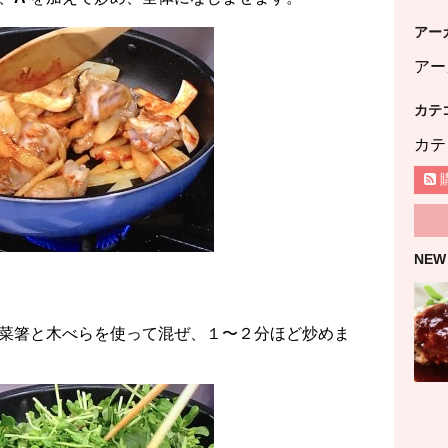
アー
アー
カテ
カテ
NEW
菜箸と木べらを使って混ぜ、１〜２分ほど炒めま