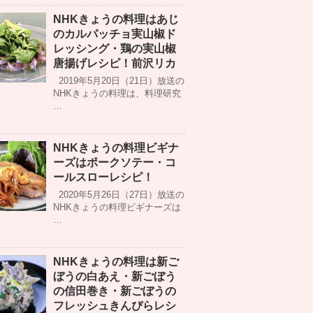
NHKきょうの料理はあじ
のカルパッチョ実山椒ド
レッシング・鶏の実山椒
唐揚げレシピ！前沢リカ
2019年5月20日（21日）放送の
NHKきょうの料理は、料理研究
…
NHKきょうの料理ビギナ
ーズはポークソテー・コ
ールスローレシピ！
2020年5月26日（27日）放送の
NHKきょうの料理ビギナーズは
…
NHKきょうの料理は新ご
ぼうの白あえ・新ごぼう
の信田巻き・新ごぼうの
フレッシュきんぴらレシ