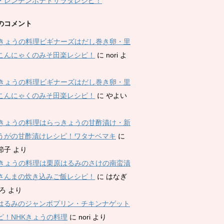
・レンチンポテトサラダレシピ！
のコメント
Kきょうの料理ビギナーズはだし巻き卵・里
こんにゃくのみそ田楽レシピ！
に
nori
よ
Kきょうの料理ビギナーズはだし巻き卵・里
こんにゃくのみそ田楽レシピ！
に
やよい
Kきょうの料理はらっきょうの甘酢漬け・新
うがの甘酢漬けレシピ！ワタナベマキ
に
節子
より
Kきょうの料理は栗原はるみのさけの南蛮漬
さんまの炊き込みご飯レシピ！
に
はなぎ
ひろ
より
はるみのジャンボプリン・チキンナゲット
ピ！NHKきょうの料理
に
nori
より