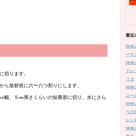
２
最近
NH
ーマ
NH
ドレ
に切ります。
リカ
から放射状に六〜八つ割りにします。
NH
コー
㎝幅、５㎜厚さくらいの短冊形に切り、水にさら
NH
うの
レシ
NH