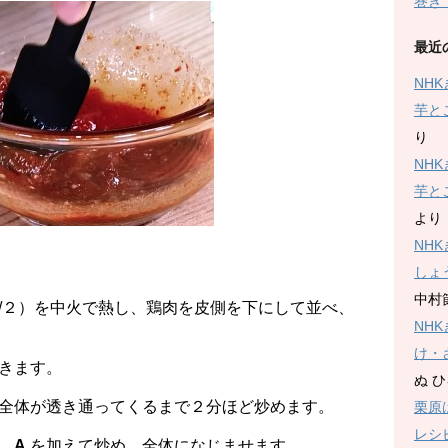
巻き
最近
NH
芋と
り
NH
芋と
より
NH
しょ
中村
/２）を中火で熱し、鶏肉を皮側を下にして並べ、
NH
け・
きます。
ぬ 
全体が透き通ってくるまで２分ほど炒めます。
栗原
レシ
、
A
を加えて炒め、全体になじませます。