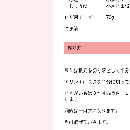
・しょうゆ 小さじ１/
ピザ用チーズ 70g
ごま油
作り方
豆苗は根元を切り落として半分
エリンギは長さを半分に切って
じゃがいもは３〜４㎝長さ、１
します。
鶏肉は一口大に切ります。
A
は混ぜておきます。