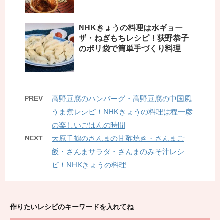
NHKきょうの料理は水ギョー
ザ・ねぎもちレシピ！荻野恭子
のポリ袋で簡単手づくり料理
PREV
高野豆腐のハンバーグ・高野豆腐の中国風
うま煮レシピ！NHKきょうの料理は程一彦
の楽しいごはんの時間
NEXT
大原千鶴のさんまの甘酢焼き・さんまご
飯・さんまサラダ・さんまのみそ汁レシ
ピ！NHKきょうの料理
作りたいレシピのキーワードを入れてね