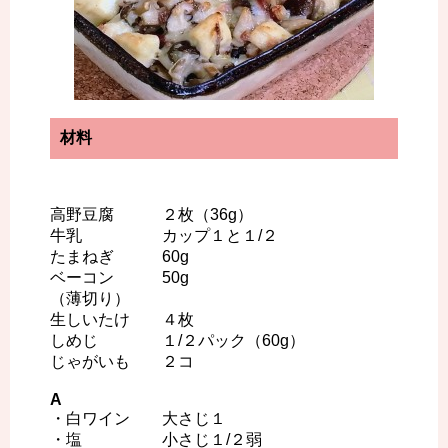
材料
高野豆腐 ２枚（36g）
牛乳 カップ１と１/２
たまねぎ 60g
ベーコン 50g
（薄切り）
生しいたけ ４枚
しめじ １/２パック（60g）
じゃがいも ２コ
A
・白ワイン 大さじ１
・塩 小さじ１/２弱