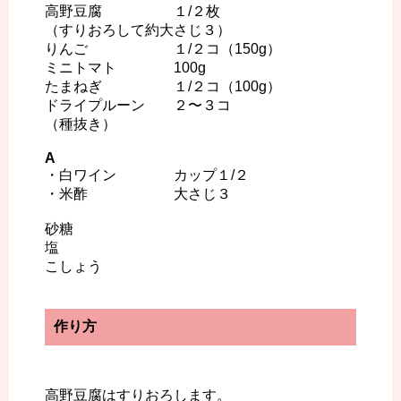
高野豆腐 １/２枚
（すりおろして約大さじ３）
りんご １/２コ（150g）
ミニトマト 100g
たまねぎ １/２コ（100g）
ドライプルーン ２〜３コ
（種抜き）
A
・白ワイン カップ１/２
・米酢 大さじ３
砂糖
塩
こしょう
作り方
高野豆腐はすりおろします。