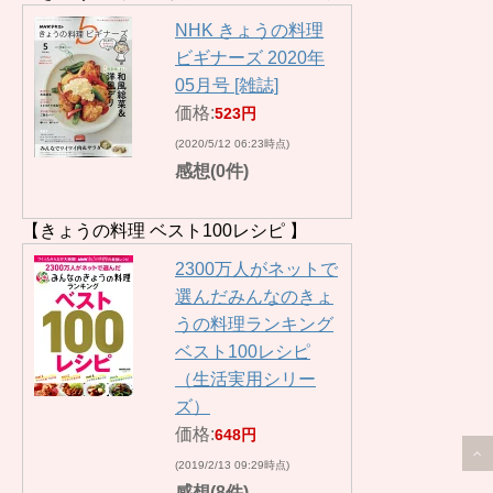
NHK きょうの料理
ビギナーズ 2020年
05月号 [雑誌]
価格:
523円
(2020/5/12 06:23時点)
感想(0件)
【きょうの料理 ベスト100レシピ 】
2300万人がネットで
選んだみんなのきょ
うの料理ランキング
ベスト100レシピ
（生活実用シリー
ズ）
価格:
648円
(2019/2/13 09:29時点)
感想(8件)