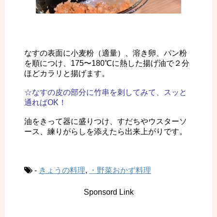
なすの表面に小麦粉（適量）、溶き卵、パン粉
を順につけ、175〜180℃に熱した揚げ油で２分
ほどカラリと揚げます。
☆なすの皮の部分に竹串を刺してみて、スッと
通ればOK！
油をきって器に盛りつけ、すだちやウスターソ
ース、練りがらしを添えたら出来上がりです。
-
きょうの料理
,
・野菜おかず料理
Sponsord Link