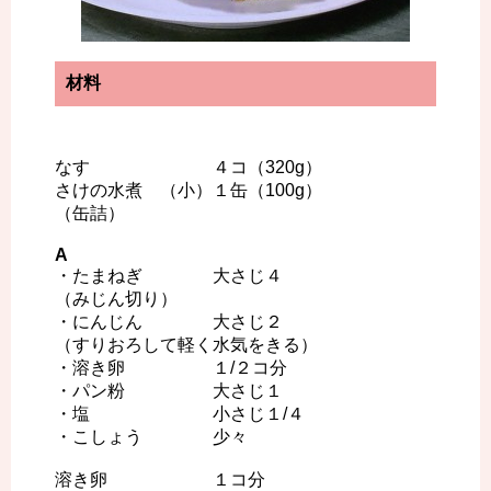
材料
なす ４コ（320g）
さけの水煮 （小）１缶（100g）
（缶詰）
A
・たまねぎ 大さじ４
（みじん切り）
・にんじん 大さじ２
（すりおろして軽く水気をきる）
・溶き卵 １/２コ分
・パン粉 大さじ１
・塩 小さじ１/４
・こしょう 少々
溶き卵 １コ分