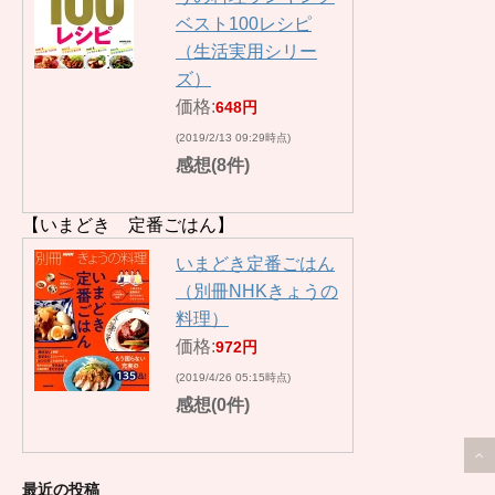
ベスト100レシピ
（生活実用シリー
ズ）
価格:
648円
(2019/2/13 09:29時点)
感想(8件)
【いまどき 定番ごはん】
いまどき定番ごはん
（別冊NHKきょうの
料理）
価格:
972円
(2019/4/26 05:15時点)
感想(0件)
最近の投稿