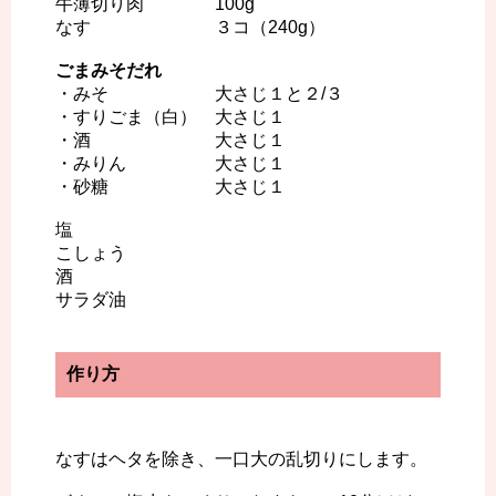
牛薄切り肉 100g
なす ３コ（240g）
ごまみそだれ
・みそ 大さじ１と２/３
・すりごま（白） 大さじ１
・酒 大さじ１
・みりん 大さじ１
・砂糖 大さじ１
塩
こしょう
酒
サラダ油
作り方
なすはヘタを除き、一口大の乱切りにします。