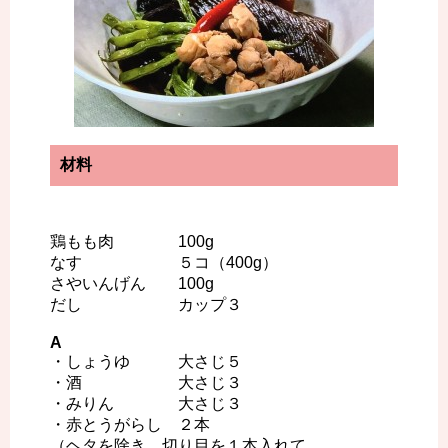
材料
鶏もも肉 100g
なす ５コ（400g）
さやいんげん 100g
だし カップ３
A
・しょうゆ 大さじ５
・酒 大さじ３
・みりん 大さじ３
・赤とうがらし ２本
（ヘタを除き、切り目を１本入れて