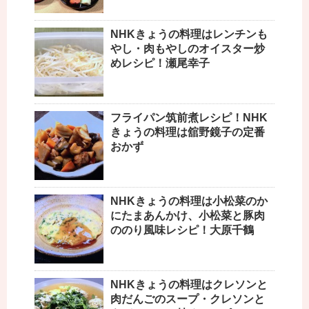
NHKきょうの料理はレンチンも
やし・肉もやしのオイスター炒
めレシピ！瀬尾幸子
フライパン筑前煮レシピ！NHK
きょうの料理は舘野鏡子の定番
おかず
NHKきょうの料理は小松菜のか
にたまあんかけ、小松菜と豚肉
ののり風味レシピ！大原千鶴
NHKきょうの料理はクレソンと
肉だんごのスープ・クレソンと