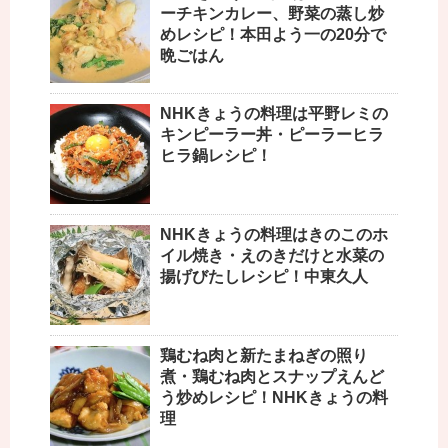
ーチキンカレー、野菜の蒸し炒
めレシピ！本田よう一の20分で
晩ごはん
NHKきょうの料理は平野レミの
キンピーラー丼・ピーラーヒラ
ヒラ鍋レシピ！
NHKきょうの料理はきのこのホ
イル焼き・えのきだけと水菜の
揚げびたしレシピ！中東久人
鶏むね肉と新たまねぎの照り
煮・鶏むね肉とスナップえんど
う炒めレシピ！NHKきょうの料
理