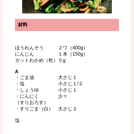
材料
ほうれんそう ２ワ（400g）
にんじん １本（150g）
カットわかめ（乾）５g
A
・ごま油 大さじ１
・塩 小さじ１/２
・しょうゆ 小さじ１
・にんにく 少々
（すりおろす）
・すりごま（白） 大さじ２
塩