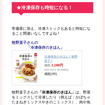
★冷凍保存も時短になる！
常備菜に加え、冷凍ストックもあると時短にな
ること間違いなしですよね！
牧野直子さんの
「冷凍保存のきほん」
冷凍保存のきほん [ 牧野
直子 ]
1,188円
価格:
(2017/1/31 08:34時点)
感想(3件)
牧野直子さんの
「冷凍保存のきほん」
は、野菜
をミックスして冷凍したり（例えば：かぼちゃ
たまねぎミックスやきのこミックス）、肉や魚