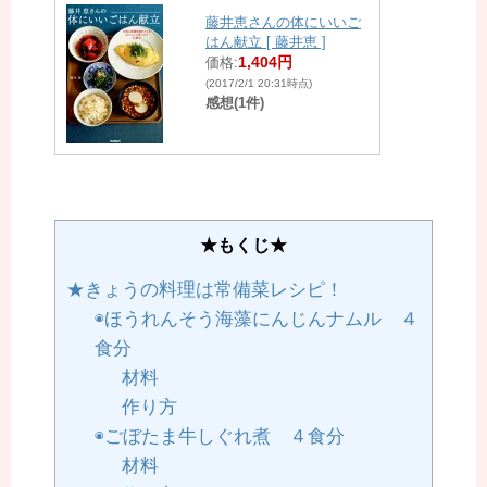
藤井恵さんの体にいいご
はん献立 [ 藤井恵 ]
1,404円
価格:
(2017/2/1 20:31時点)
感想(1件)
★もくじ★
★きょうの料理は常備菜レシピ！
◉ほうれんそう海藻にんじんナムル ４
食分
材料
作り方
◉ごぼたま牛しぐれ煮 ４食分
材料