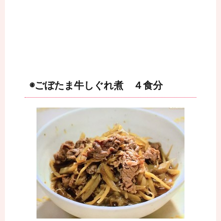
◉ごぼたま牛しぐれ煮 ４食分