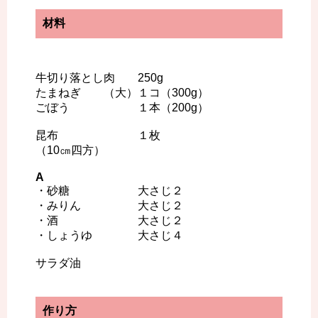
材料
牛切り落とし肉 250g
たまねぎ （大）１コ（300g）
ごぼう １本（200g）
昆布 １枚
（10㎝四方）
A
・砂糖 大さじ２
・みりん 大さじ２
・酒 大さじ２
・しょうゆ 大さじ４
サラダ油
作り方