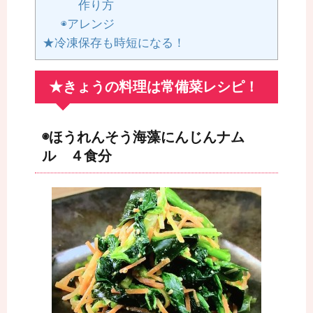
作り方
◉アレンジ
★冷凍保存も時短になる！
★きょうの料理は常備菜レシピ！
◉ほうれんそう海藻にんじんナム
ル ４食分