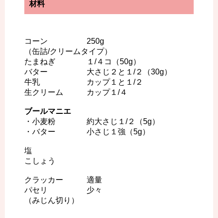
材料
コーン 250g
（缶詰/クリームタイプ）
たまねぎ １/４コ（50g）
バター 大さじ２と１/２（30g）
牛乳 カップ１と１/２
生クリーム カップ１/４
ブールマニエ
・小麦粉 約大さじ１/２（5g）
・バター 小さじ１強（5g）
塩
こしょう
クラッカー 適量
パセリ 少々
（みじん切り）