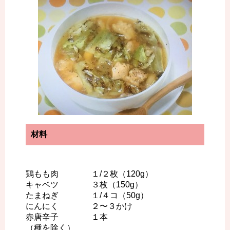
材料
鶏もも肉 １/２枚（120g）
キャベツ ３枚（150g）
たまねぎ １/４コ（50g）
にんにく ２〜３かけ
赤唐辛子 １本
（種を除く）