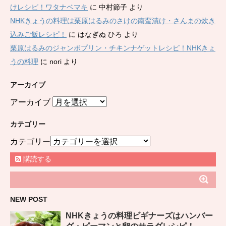
けレシピ！ワタナベマキ
に
中村節子
より
NHKきょうの料理は栗原はるみのさけの南蛮漬け・さんまの炊き
込みご飯レシピ！
に
はなぎぬ ひろ
より
栗原はるみのジャンボプリン・チキンナゲットレシピ！NHKきょ
うの料理
に
nori
より
アーカイブ
アーカイブ
カテゴリー
カテゴリー
購読する
NEW POST
NHKきょうの料理ビギナーズはハンバー