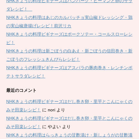
NHKきょうの料理ビギナーズはハンバーグ・ピーマンと卵のサラ
ダレシピ！
NHKきょうの料理はあじのカルパッチョ実山椒ドレッシング・鶏
の実山椒唐揚げレシピ！前沢リカ
NHKきょうの料理ビギナーズはポークソテー・コールスローレシ
ピ！
NHKきょうの料理は新ごぼうの白あえ・新ごぼうの信田巻き・新
ごぼうのフレッシュきんぴらレシピ！
NHKきょうの料理ビギナーズはアスパラの豚肉巻き・レンチンポ
テトサラダレシピ！
最近のコメント
NHKきょうの料理ビギナーズはだし巻き卵・里芋とこんにゃくの
みそ田楽レシピ！
に
nori
より
NHKきょうの料理ビギナーズはだし巻き卵・里芋とこんにゃくの
みそ田楽レシピ！
に
やよい
より
NHKきょうの料理はらっきょうの甘酢漬け・新しょうがの甘酢漬