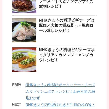
ソース・牛肉とチンゲンサイの
煮物レシピ！
NHKきょうの料理ビギナーズは
豚肉と大根の重ね蒸し・豚肉ロ
ール蒸しレシピ！
NHKきょうの料理ビギナーズは
イタリアンカツレツ・メンチカ
ツレシピ！
PREV
NHKきょうの料理はポークソテー・チーズ
入りマッシュポテトレシピ！土井善晴の満
足おかず
NEXT
NHKきょうの料理はかきと牛肉の炒め物・