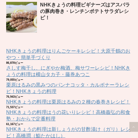
NHKきょうの料理ビギナーズはアスパラ
の豚肉巻き・レンチンポテトサラダレシ
ピ！
NHKきょうの料理はりんごケーキレシピ！大原千鶴のお
やつ・簡単手づくり
86,878ビュー
さしす梅干し、にぎやか梅酒、梅サワーレシピ！NHKき
ょうの料理は横山タカ子・藤巻あつこ
79,055ビュー
栗原はるみの黒みつのパンナコッタ・カルボナーラレシ
ピ！NHKきょうの料理
76,943ビュー
NHKきょうの料理は栗原はるみの２種の春巻きレシピ！
71,537ビュー
NHKきょうの料理はうの花いりレシピ！高橋義弘の和食
塾・おからで定番料理
61,167ビュー
NHKきょうの料理は新しょうがの甘酢漬け（ガリ）レシ
ピ！高橋潤（鮨たかはし）