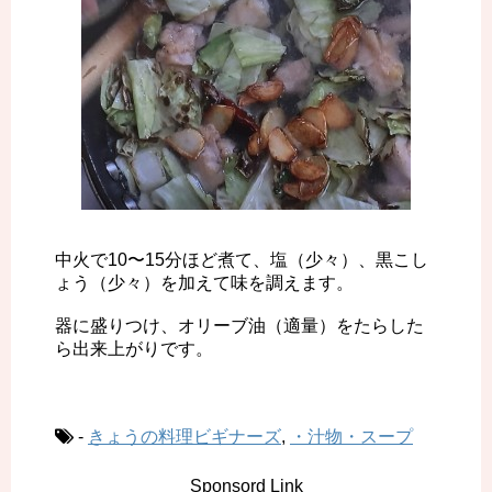
中火で10〜15分ほど煮て、塩（少々）、黒こし
ょう（少々）を加えて味を調えます。
器に盛りつけ、オリーブ油（適量）をたらした
ら出来上がりです。
-
きょうの料理ビギナーズ
,
・汁物・スープ
Sponsord Link