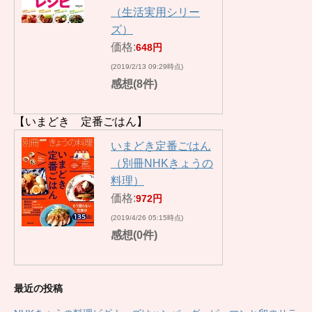
（生活実用シリー
ズ）
価格:
648円
(2019/2/13 09:29時点)
感想(8件)
【いまどき 定番ごはん】
いまどき定番ごはん
（別冊NHKきょうの
料理）
価格:
972円
(2019/4/26 05:15時点)
感想(0件)
最近の投稿