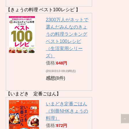
【きょうの料理 ベスト100レシピ 】
2300万人がネットで
選んだみんなのきょ
うの料理ランキング
ベスト100レシピ
（生活実用シリー
ズ）
価格:
648円
(2019/2/13 09:29時点)
感想(8件)
【いまどき 定番ごはん】
いまどき定番ごはん
（別冊NHKきょうの
料理）
価格:
972円