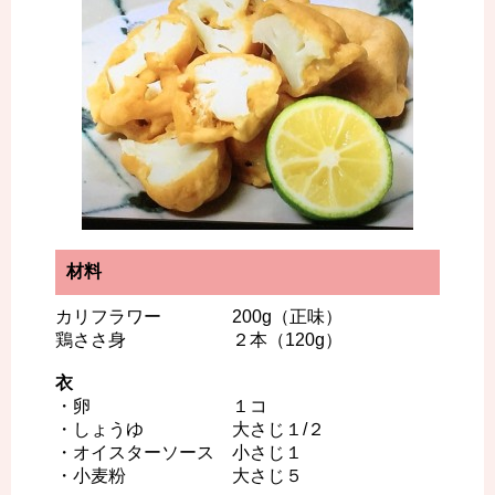
材料
カリフラワー 200g（正味）
鶏ささ身 ２本（120g）
衣
・卵 １コ
・しょうゆ 大さじ１/２
・オイスターソース 小さじ１
・小麦粉 大さじ５