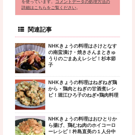
を使っています。
コメントデータの処理方法の
詳細はこちらをご覧ください
。
関連記事
NHKきょうの料理はさけとなす
の南蛮漬け・焼きさんまときゅ
うりのごまあえレシピ！杉本節
子
NHKきょうの料理はねぎねぎ鶏
から・鶏肉とねぎの甘酒煮レシ
ピ！堀江ひろ子のねぎ×鶏肉料理
NHKきょうの料理はおひとりか
ら揚げ、鶏むね肉のホイコーロ
ーレシピ！杵島直美の１人分中