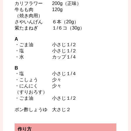
カリフラワー 200g（正味）
牛もも肉 120g
（焼き肉用）
さやいんげん ６本（20g）
紫たまねぎ １/６コ（30g）
A
・ごま油 小さじ１/２
・塩 小さじ１/２
・水 カップ１/４
B
・塩 小さじ１/４
・こしょう 少々
・にんにく 少々
（すりおろす）
・ごま油 小さじ１/２
ポン酢しょうゆ 大さじ２
作り方