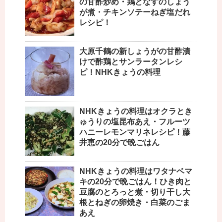
の甘酢炒め・鶏となすのしょう
が煮・チキンソテーねぎ塩だれ
レシピ！
大原千鶴の新しょうがの甘酢漬
けで酢鶏とサンラータンレシ
ピ！NHKきょうの料理
NHKきょうの料理はオクラとき
ゅうりの塩昆布あえ・フルーツ
ハニーレモンマリネレシピ！藤
井恵の20分で晩ごはん
NHKきょうの料理はワタナベマ
キの20分で晩ごはん！ひき肉と
豆腐のとろっと煮・切り干し大
根とねぎの卵焼き・白菜のごま
あえ