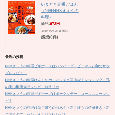
いまどき定番ごはん
（別冊NHKきょうの
料理）
価格:
972円
(2019/4/26 05:15時点)
感想(0件)
最近の投稿
NHKきょうの料理ビギナーズはハンバーグ・ピーマンと卵のサラ
ダレシピ！
NHKきょうの料理はあじのカルパッチョ実山椒ドレッシング・鶏
の実山椒唐揚げレシピ！前沢リカ
NHKきょうの料理ビギナーズはポークソテー・コールスローレシ
ピ！
NHKきょうの料理は新ごぼうの白あえ・新ごぼうの信田巻き・新
ごぼうのフレッシュきんぴらレシピ！