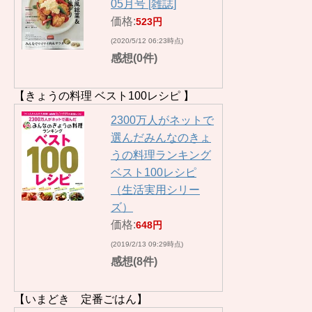
05月号 [雑誌]
価格:
523円
(2020/5/12 06:23時点)
感想(0件)
【きょうの料理 ベスト100レシピ 】
2300万人がネットで
選んだみんなのきょ
うの料理ランキング
ベスト100レシピ
（生活実用シリー
ズ）
価格:
648円
(2019/2/13 09:29時点)
感想(8件)
【いまどき 定番ごはん】