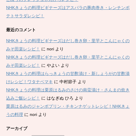
NHKきょうの料理ビギナーズはアスパラの豚肉巻き・レンチンポ
テトサラダレシピ！
最近のコメント
NHKきょうの料理ビギナーズはだし巻き卵・里芋とこんにゃくの
みそ田楽レシピ！
に
nori
より
NHKきょうの料理ビギナーズはだし巻き卵・里芋とこんにゃくの
みそ田楽レシピ！
に
やよい
より
NHKきょうの料理はらっきょうの甘酢漬け・新しょうがの甘酢漬
けレシピ！ワタナベマキ
に
中村節子
より
NHKきょうの料理は栗原はるみのさけの南蛮漬け・さんまの炊き
込みご飯レシピ！
に
はなぎぬ ひろ
より
栗原はるみのジャンボプリン・チキンナゲットレシピ！NHKきょ
うの料理
に
nori
より
アーカイブ