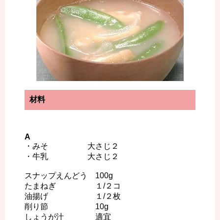
材料
A
・みそ 大さじ２
・牛乳 大さじ２
スナップえんどう 100g
たまねぎ １/２コ
油揚げ １/２枚
削り節 10g
しょうが汁 適宜