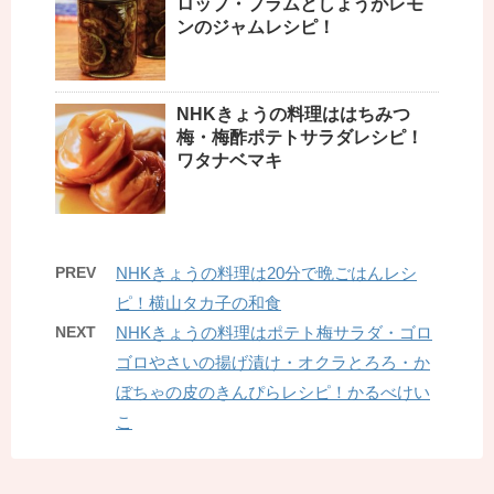
ロップ・プラムとしょうがレモ
ンのジャムレシピ！
NHKきょうの料理ははちみつ
梅・梅酢ポテトサラダレシピ！
ワタナベマキ
PREV
NHKきょうの料理は20分で晩ごはんレシ
ピ！横山タカ子の和食
NEXT
NHKきょうの料理はポテト梅サラダ・ゴロ
ゴロやさいの揚げ漬け・オクラとろろ・か
ぼちゃの皮のきんぴらレシピ！かるべけい
こ