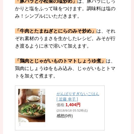
「豚バラと小松菜の塩炒め」
は、豚バラにしっ
かりと塩をふって味をつけます。調味料は塩の
み！シンプルにいただきます。
「牛肉とたまねぎとにらのみそ炒め」
は、それ
ぞれ素材のうまさを生かしたレシピ。みそが行
き渡るように水で溶いて加えます。
「鶏肉とじゃがいものトマトしょうゆ煮」
は、
鶏肉にしょうゆをもみ込み、じゃがいもとトマ
トを加えて煮ます。
がんばりすぎないごはん
[ 近藤 幸子 ]
1,404円
価格:
(2018/9/18 05:52時点)
感想(0件)