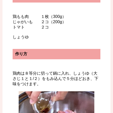
鶏もも肉 １枚（300g）
じゃがいも ２コ（200g）
トマト ２コ
しょうゆ
作り方
鶏肉は８等分に切って鍋に入れ、しょうゆ（大
さじ１と１/２）をもみ込んで５分ほどおき、下
味をつけます。