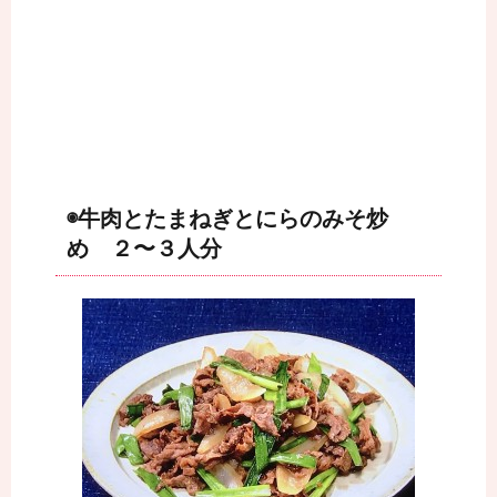
◉牛肉とたまねぎとにらのみそ炒
め ２〜３人分