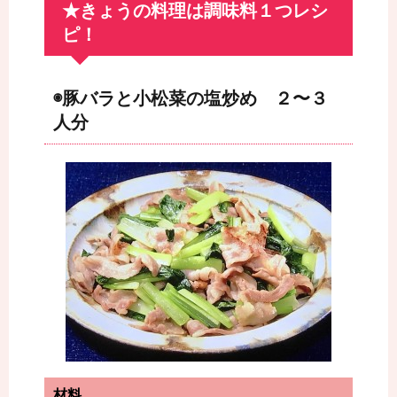
★きょうの料理は調味料１つレシ
ピ！
◉豚バラと小松菜の塩炒め ２〜３
人分
材料