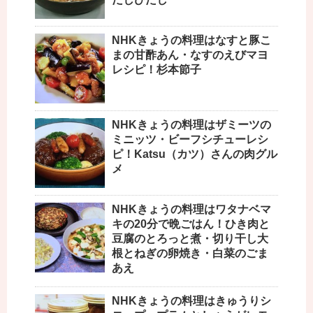
NHKきょうの料理はなすと豚こ
まの甘酢あん・なすのえびマヨ
レシピ！杉本節子
NHKきょうの料理はザミーツの
ミニッツ・ビーフシチューレシ
ピ！Katsu（カツ）さんの肉グル
メ
NHKきょうの料理はワタナベマ
キの20分で晩ごはん！ひき肉と
豆腐のとろっと煮・切り干し大
根とねぎの卵焼き・白菜のごま
あえ
NHKきょうの料理はきゅうりシ