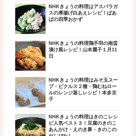
NHKきょうの料理はアスパラガ
スの厚揚げ白あえレシピ！ばあ
ばの四季おかず
NHKきょうの料理鶏手羽の南蛮
漬け風レシピ！山本麗子１月11
日
NHKきょうの料理はみそ玉スー
プ・ピクルス２種・鶏むねロー
ルのレンジ蒸しレシピ！本多京
子
NHKきょうの料理はきのこレシ
ピ人気ベスト３！豆腐のきのこ
あんかけ・えのき豚・きのこの
だしびたし