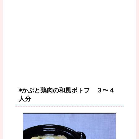
◉かぶと鶏肉の和風ポトフ ３〜４
人分