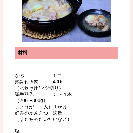
材料
かぶ ６コ
鶏骨付き肉 400g
（水炊き用/ブツ切り）
鶏手羽先 ３〜４本
（200〜300g）
しょうが （大）１かけ
好みのかんきつ 適量
（すだちやだいだいなど）
塩