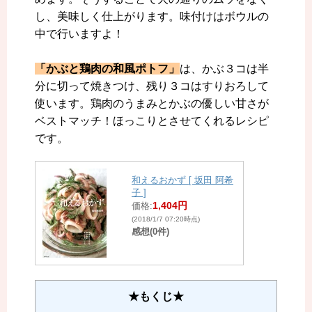
し、美味しく仕上がります。味付けはボウルの
中で行いますよ！
「かぶと鶏肉の和風ポトフ」
は、かぶ３コは半
分に切って焼きつけ、残り３コはすりおろして
使います。鶏肉のうまみとかぶの優しい甘さが
ベストマッチ！ほっこりとさせてくれるレシピ
です。
和えるおかず [ 坂田 阿希
子 ]
1,404円
価格:
(2018/1/7 07:20時点)
感想(0件)
★もくじ★