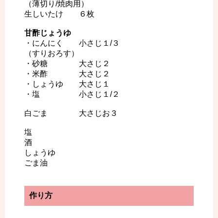
（薄切り/焼肉用）
生しいたけ ６枚
甘酢じょうゆ
・にんにく 小さじ１/３
（すりおろす）
・砂糖 大さじ２
・米酢 大さじ２
・しょうゆ 大さじ１
・塩 小さじ１/２
白ごま 大さじお３
塩
酒
しょうゆ
ごま油
作り方