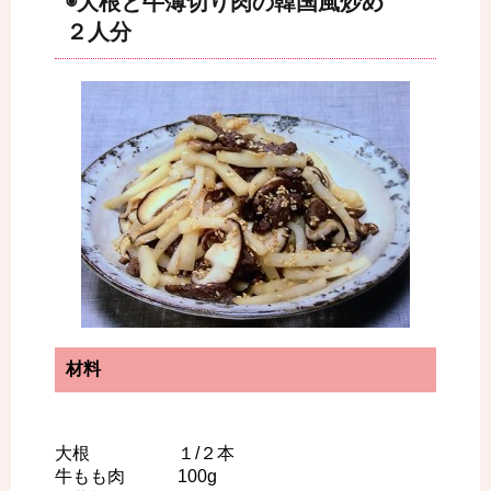
◉大根と牛薄切り肉の韓国風炒め
２人分
材料
大根 １/２本
牛もも肉 100g