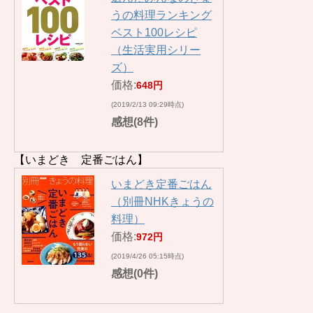
うの料理ランキング
ベスト100レシピ
（生活実用シリー
ズ）
価格:
648円
(2019/2/13 09:29時点)
感想(8件)
【いまどき 定番ごはん】
いまどき定番ごはん
（別冊NHKきょうの
料理）
価格:
972円
(2019/4/26 05:15時点)
感想(0件)