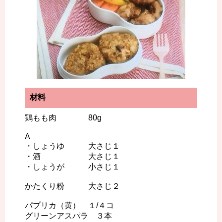
材料
鶏もも肉 80g
A
・しょうゆ 大さじ１
・酒 大さじ１
・しょうが 小さじ１
かたくり粉 大さじ２
パプリカ（黄） １/４コ
グリーンアスパラ ３本