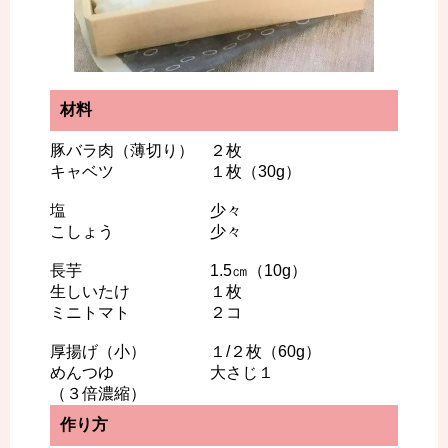
材料
豚バラ肉（薄切り） ２枚
キャベツ １枚（30g）
塩 少々
こしょう 少々
長芋 1.5㎝（10g）
生しいたけ １枚
ミニトマト ２コ
厚揚げ（小） １/２枚（60g）
めんつゆ 大さじ１
（３倍濃縮）
作り方