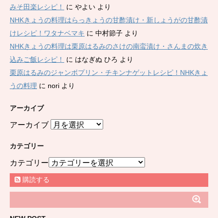
みそ田楽レシピ！
に
やよい
より
NHKきょうの料理はらっきょうの甘酢漬け・新しょうがの甘酢漬
けレシピ！ワタナベマキ
に
中村節子
より
NHKきょうの料理は栗原はるみのさけの南蛮漬け・さんまの炊き
込みご飯レシピ！
に
はなぎぬ ひろ
より
栗原はるみのジャンボプリン・チキンナゲットレシピ！NHKきょ
うの料理
に
nori
より
アーカイブ
アーカイブ
カテゴリー
カテゴリー
購読する