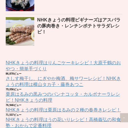
NHKきょうの料理ビギナーズはアスパラ
の豚肉巻き・レンチンポテトサラダレシ
ピ！
NHKきょうの料理はりんごケーキレシピ！大原千鶴のお
やつ・簡単手づくり
86,878ビュー
さしす梅干し、にぎやか梅酒、梅サワーレシピ！NHKき
ょうの料理は横山タカ子・藤巻あつこ
79,056ビュー
栗原はるみの黒みつのパンナコッタ・カルボナーラレシ
ピ！NHKきょうの料理
76,946ビュー
NHKきょうの料理は栗原はるみの２種の春巻きレシピ！
71,537ビュー
NHKきょうの料理はうの花いりレシピ！高橋義弘の和食
塾・おからで定番料理