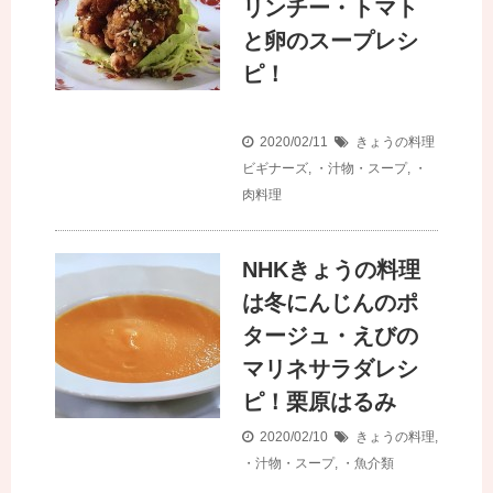
リンチー・トマト
と卵のスープレシ
ピ！
2020/02/11
きょうの料理
ビギナーズ
,
・汁物・スープ
,
・
肉料理
NHKきょうの料理
は冬にんじんのポ
タージュ・えびの
マリネサラダレシ
ピ！栗原はるみ
2020/02/10
きょうの料理
,
・汁物・スープ
,
・魚介類