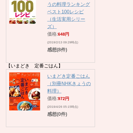
うの料理ランキング
ベスト100レシピ
（生活実用シリー
ズ）
価格:
648円
(2019/2/13 09:29時点)
感想(8件)
【いまどき 定番ごはん】
いまどき定番ごはん
（別冊NHKきょうの
料理）
価格:
972円
(2019/4/26 05:15時点)
感想(0件)