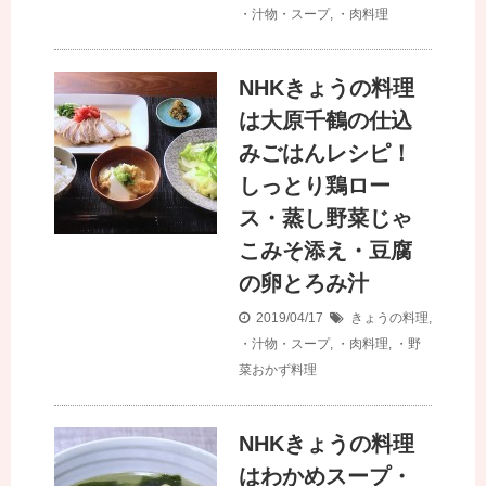
・汁物・スープ
,
・肉料理
NHKきょうの料理
は大原千鶴の仕込
みごはんレシピ！
しっとり鶏ロー
ス・蒸し野菜じゃ
こみそ添え・豆腐
の卵とろみ汁
2019/04/17
きょうの料理
,
・汁物・スープ
,
・肉料理
,
・野
菜おかず料理
NHKきょうの料理
はわかめスープ・