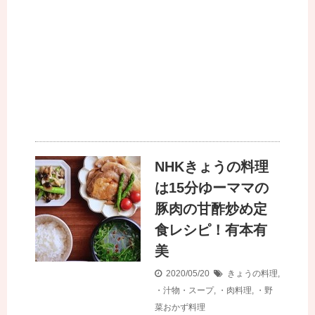
NHKきょうの料理
は15分ゆーママの
豚肉の甘酢炒め定
食レシピ！有本有
美
2020/05/20
きょうの料理
,
・汁物・スープ
,
・肉料理
,
・野
菜おかず料理