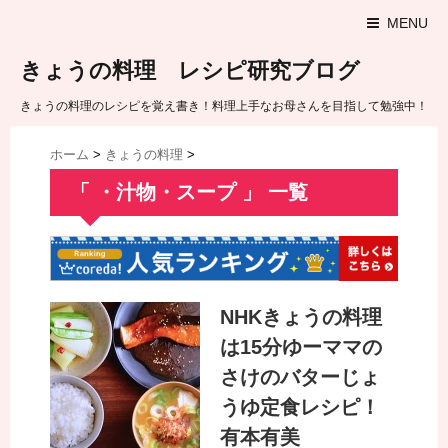
MENU
きょうの料理 レシピ研究ブログ
きょうの料理のレシピを覚え書き！料理上手なお母さんを目指して勉強中！
ホーム
>
きょうの料理
>
「 ・汁物・スープ 」 一覧
NHKきょうの料理
は15分ゆーママの
さけのバターじょ
うゆ定食レシピ！
有本有美