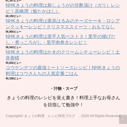
61,167ビュー
NHKきょうの料理は新しょうがの甘酢漬け（ガリ）レシ
ピ！高橋潤（鮨たかはし）
60,192ビュー
NHKきょうの料理は栗原はるみのチーズケーキ・ロシア
ンクッキーレシピ！クリスマススイーツ・おもてなし
56,865ビュー
NHKきょうの料理は里芋人気ベスト３！里芋の揚げだ
し・煮っころがし・里芋肉巻きレシピ！
56,042ビュー
NHKきょうの料理はかきのクリームシチューレシピ！土
井善晴
55,832ビュー
コウケンテツの最強ミートソースレシピ！NHKきょうの
料理はコウさんちの人気定番ごはん
50,338ビュー
・汁物・スープ
きょうの料理のレシピを覚え書き！料理上手なお母さん
を目指して勉強中！
Copyright© きょうの料理 レシピ研究ブログ , 2020 All Rights Reserved.