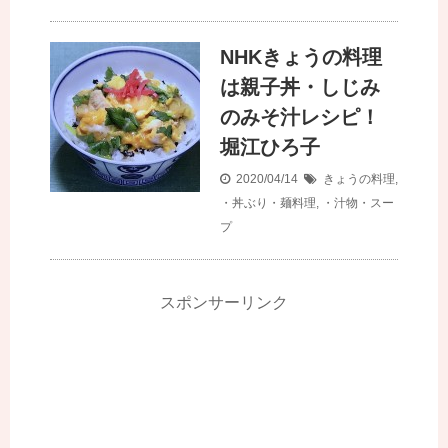
NHKきょうの料理
は親子丼・しじみ
のみそ汁レシピ！
堀江ひろ子
2020/04/14
きょうの料理
,
・丼ぶり・麺料理
,
・汁物・スー
プ
スポンサーリンク