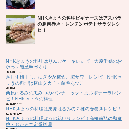
NHKきょうの料理ビギナーズはアスパラ
の豚肉巻き・レンチンポテトサラダレシ
ピ！
NHKきょうの料理はりんごケーキレシピ！大原千鶴のお
やつ・簡単手づくり
86,878ビュー
さしす梅干し、にぎやか梅酒、梅サワーレシピ！NHKき
ょうの料理は横山タカ子・藤巻あつこ
79,055ビュー
栗原はるみの黒みつのパンナコッタ・カルボナーラレシ
ピ！NHKきょうの料理
76,943ビュー
NHKきょうの料理は栗原はるみの２種の春巻きレシピ！
71,537ビュー
NHKきょうの料理はうの花いりレシピ！高橋義弘の和食
塾・おからで定番料理