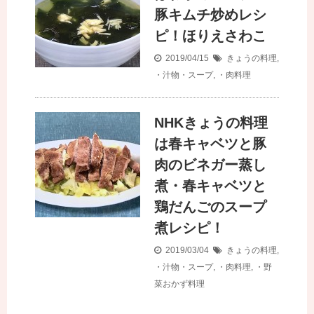
豚キムチ炒めレシ
ピ！ほりえさわこ
2019/04/15
きょうの料理
,
・汁物・スープ
,
・肉料理
NHKきょうの料理
は春キャベツと豚
肉のビネガー蒸し
煮・春キャベツと
鶏だんごのスープ
煮レシピ！
2019/03/04
きょうの料理
,
・汁物・スープ
,
・肉料理
,
・野
菜おかず料理