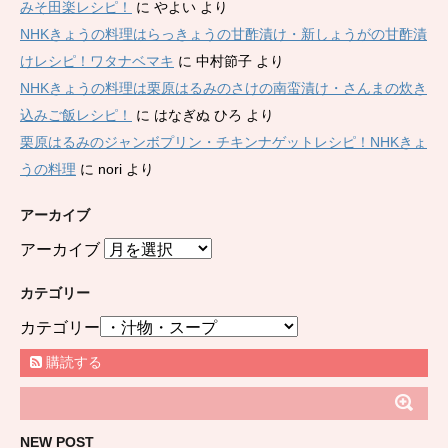
みそ田楽レシピ！
に
やよい
より
NHKきょうの料理はらっきょうの甘酢漬け・新しょうがの甘酢漬
けレシピ！ワタナベマキ
に
中村節子
より
NHKきょうの料理は栗原はるみのさけの南蛮漬け・さんまの炊き
込みご飯レシピ！
に
はなぎぬ ひろ
より
栗原はるみのジャンボプリン・チキンナゲットレシピ！NHKきょ
うの料理
に
nori
より
アーカイブ
アーカイブ
カテゴリー
カテゴリー
購読する
NEW POST