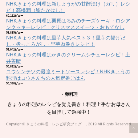
NHKきょうの料理は新しょうがの甘酢漬け（ガリ）レシ
ピ！高橋潤（鮨たかはし）
60,192ビュー
NHKきょうの料理は栗原はるみのチーズケーキ・ロシア
ンクッキーレシピ！クリスマススイーツ・おもてなし
56,865ビュー
NHKきょうの料理は里芋人気ベスト３！里芋の揚げだ
し・煮っころがし・里芋肉巻きレシピ！
56,042ビュー
NHKきょうの料理はかきのクリームシチューレシピ！土
井善晴
55,832ビュー
コウケンテツの最強ミートソースレシピ！NHKきょうの
料理はコウさんちの人気定番ごはん
50,338ビュー
・卵料理
きょうの料理のレシピを覚え書き！料理上手なお母さん
を目指して勉強中！
Copyright© きょうの料理 レシピ研究ブログ , 2019 All Rights Reserved.