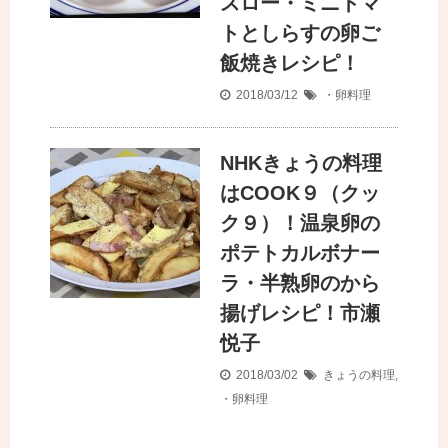
スロー・ミニトマ
トとしらすの卵ご
飯焼きレシピ！
2018/03/12
・卵料理
NHKきょうの料理
はCOOK９（クッ
ク９）！温泉卵の
ポテトカルボナー
ラ・半熟卵のから
揚げレシピ！市瀬
悦子
2018/03/02
きょうの料理
,
・卵料理