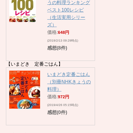
うの料理ランキング
ベスト100レシピ
（生活実用シリー
ズ）
価格:
648円
(2019/2/13 09:29時点)
感想(8件)
【いまどき 定番ごはん】
いまどき定番ごはん
（別冊NHKきょうの
料理）
価格:
972円
(2019/4/26 05:15時点)
感想(0件)