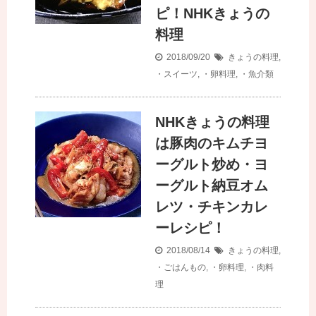
ピ！NHKきょうの
料理
2018/09/20
きょうの料理
,
・スイーツ
,
・卵料理
,
・魚介類
NHKきょうの料理
は豚肉のキムチヨ
ーグルト炒め・ヨ
ーグルト納豆オム
レツ・チキンカレ
ーレシピ！
2018/08/14
きょうの料理
,
・ごはんもの
,
・卵料理
,
・肉料
理