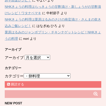
みそ田楽レシピ！
に
やよい
より
NHKきょうの料理はらっきょうの甘酢漬け・新しょうがの甘酢漬
けレシピ！ワタナベマキ
に
中村節子
より
NHKきょうの料理は栗原はるみのさけの南蛮漬け・さんまの炊き
込みご飯レシピ！
に
はなぎぬ ひろ
より
栗原はるみのジャンボプリン・チキンナゲットレシピ！NHKきょ
うの料理
に
nori
より
アーカイブ
アーカイブ
カテゴリー
カテゴリー
購読する
NEW POST