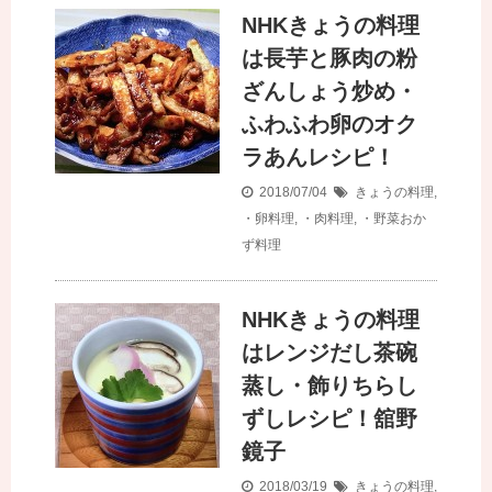
NHKきょうの料理
は長芋と豚肉の粉
ざんしょう炒め・
ふわふわ卵のオク
ラあんレシピ！
2018/07/04
きょうの料理
,
・卵料理
,
・肉料理
,
・野菜おか
ず料理
NHKきょうの料理
はレンジだし茶碗
蒸し・飾りちらし
ずしレシピ！舘野
鏡子
2018/03/19
きょうの料理
,