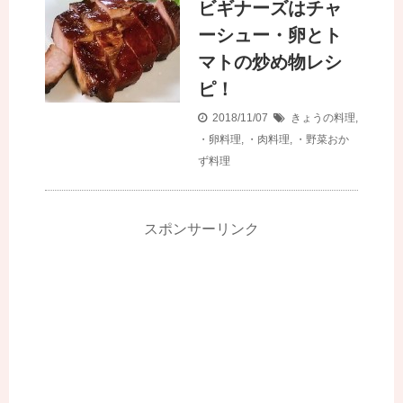
ビギナーズはチャ
ーシュー・卵とト
マトの炒め物レシ
ピ！
2018/11/07
きょうの料理
,
・卵料理
,
・肉料理
,
・野菜おか
ず料理
スポンサーリンク