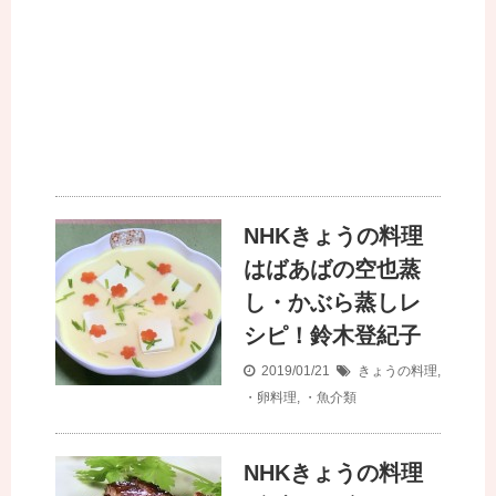
NHKきょうの料理
はばあばの空也蒸
し・かぶら蒸しレ
シピ！鈴木登紀子
2019/01/21
きょうの料理
,
・卵料理
,
・魚介類
NHKきょうの料理