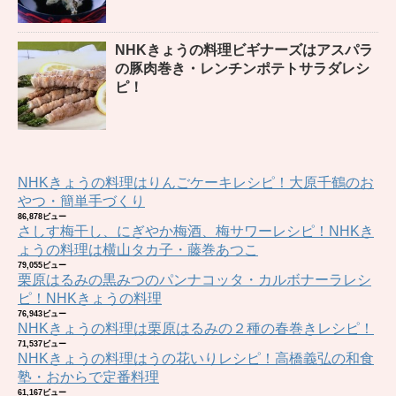
NHKきょうの料理ビギナーズはアスパラ
の豚肉巻き・レンチンポテトサラダレシ
ピ！
NHKきょうの料理はりんごケーキレシピ！大原千鶴のお
やつ・簡単手づくり
86,878ビュー
さしす梅干し、にぎやか梅酒、梅サワーレシピ！NHKき
ょうの料理は横山タカ子・藤巻あつこ
79,055ビュー
栗原はるみの黒みつのパンナコッタ・カルボナーラレシ
ピ！NHKきょうの料理
76,943ビュー
NHKきょうの料理は栗原はるみの２種の春巻きレシピ！
71,537ビュー
NHKきょうの料理はうの花いりレシピ！高橋義弘の和食
塾・おからで定番料理
61,167ビュー