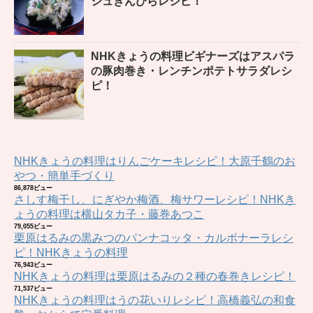
シュきんぴらレシピ！
NHKきょうの料理ビギナーズはアスパラ
の豚肉巻き・レンチンポテトサラダレシ
ピ！
NHKきょうの料理はりんごケーキレシピ！大原千鶴のお
やつ・簡単手づくり
86,878ビュー
さしす梅干し、にぎやか梅酒、梅サワーレシピ！NHKき
ょうの料理は横山タカ子・藤巻あつこ
79,055ビュー
栗原はるみの黒みつのパンナコッタ・カルボナーラレシ
ピ！NHKきょうの料理
76,943ビュー
NHKきょうの料理は栗原はるみの２種の春巻きレシピ！
71,537ビュー
NHKきょうの料理はうの花いりレシピ！高橋義弘の和食