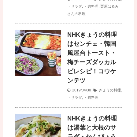
・サラダ
,
・肉料理
,
栗原はるみ
さんの料理
NHKきょうの料理
はセンチェ・韓国
風屋台トースト・
梅チーズダッカル
ビレシピ！コウケ
ンテツ
2019/04/30
きょうの料理
,
・サラダ
,
・肉料理
NHKきょうの料理
は湯葉と大根のサ
ラダ・かんぴょう