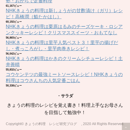
塾・おからで定番料理
61,167ビュー
NHKきょうの料理は新しょうがの甘酢漬け（ガリ）レシ
ピ！高橋潤（鮨たかはし）
60,192ビュー
NHKきょうの料理は栗原はるみのチーズケーキ・ロシア
ンクッキーレシピ！クリスマススイーツ・おもてなし
56,865ビュー
NHKきょうの料理は里芋人気ベスト３！里芋の揚げだ
し・煮っころがし・里芋肉巻きレシピ！
56,042ビュー
NHKきょうの料理はかきのクリームシチューレシピ！土
井善晴
55,832ビュー
コウケンテツの最強ミートソースレシピ！NHKきょうの
料理はコウさんちの人気定番ごはん
50,338ビュー
・サラダ
きょうの料理のレシピを覚え書き！料理上手なお母さん
を目指して勉強中！
Copyright© きょうの料理 レシピ研究ブログ , 2020 All Rights Reserved.