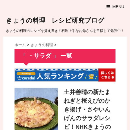
MENU
きょうの料理 レシピ研究ブログ
きょうの料理のレシピを覚え書き！料理上手なお母さんを目指して勉強中！
ホーム
>
きょうの料理
>
「 ・サラダ 」 一覧
土井善晴の新たま
ねぎと桜えびのか
き揚げ・さやいん
げんのサラダレシ
ピ！NHKきょうの