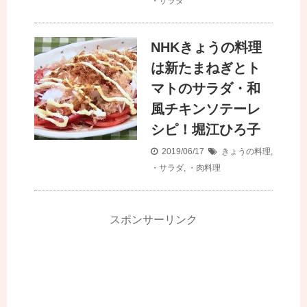
・サラダ
NHKきょうの料理
は新たまねぎとト
マトのサラダ・和
風チキンソテーレ
シピ！堀江ひろ子
2019/06/17
きょうの料理
,
・サラダ
,
・肉料理
スポンサーリンク