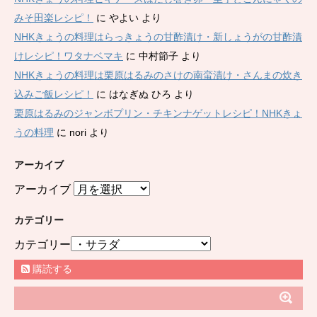
みそ田楽レシピ！
に
やよい
より
NHKきょうの料理はらっきょうの甘酢漬け・新しょうがの甘酢漬
けレシピ！ワタナベマキ
に
中村節子
より
NHKきょうの料理は栗原はるみのさけの南蛮漬け・さんまの炊き
込みご飯レシピ！
に
はなぎぬ ひろ
より
栗原はるみのジャンボプリン・チキンナゲットレシピ！NHKきょ
うの料理
に
nori
より
アーカイブ
アーカイブ
カテゴリー
カテゴリー
購読する