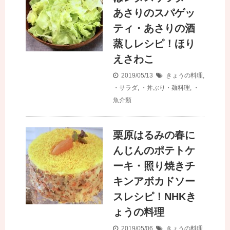
あさりのスパゲッ
ティ・あさりの酒
蒸しレシピ！ほり
えさわこ
2019/05/13
きょうの料理
,
・サラダ
,
・丼ぶり・麺料理
,
・
魚介類
栗原はるみの春に
んじんのポテトケ
ーキ・照り焼きチ
キンアボカドソー
スレシピ！NHKき
ょうの料理
2019/05/06
きょうの料理
,