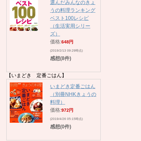
選んだみんなのきょ
うの料理ランキング
ベスト100レシピ
（生活実用シリー
ズ）
価格:
648円
(2019/2/13 09:29時点)
感想(8件)
【いまどき 定番ごはん】
いまどき定番ごはん
（別冊NHKきょうの
料理）
価格:
972円
(2019/4/26 05:15時点)
感想(0件)