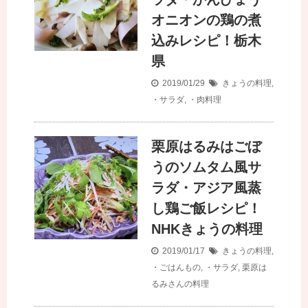
オニオンの鶏の煮
込みレシピ！栃木
県
2019/01/29
きょうの料理
,
・サラダ
,
・肉料理
栗原はるみはごぼ
うのソムタム風サ
ラダ・アジア風蒸
し鶏ご飯レシピ！
NHKきょうの料理
2019/01/17
きょうの料理
,
・ごはんもの
,
・サラダ
,
栗原は
るみさんの料理