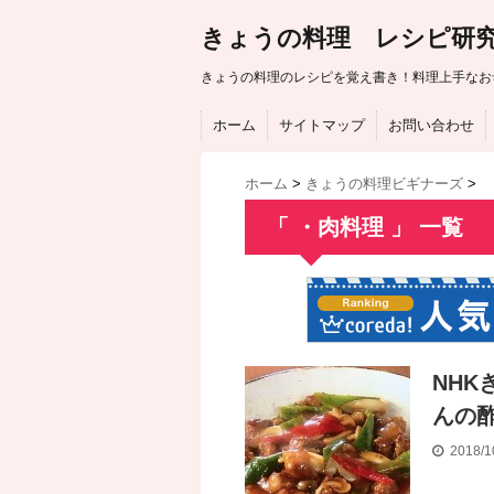
きょうの料理 レシピ研
きょうの料理のレシピを覚え書き！料理上手なお
ホーム
サイトマップ
お問い合わせ
ホーム
>
きょうの料理ビギナーズ
>
「 ・肉料理 」 一覧
NH
んの
2018/1
201