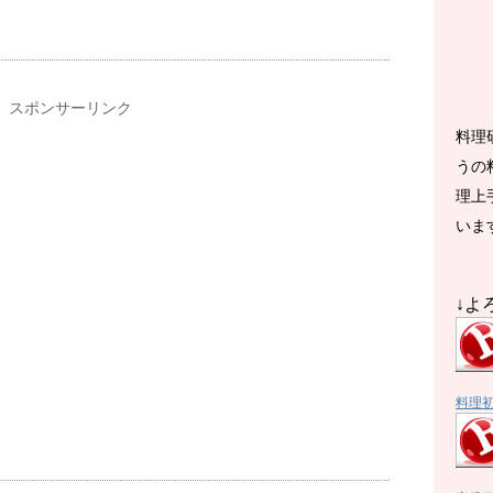
スポンサーリンク
料理
うの
理上
いま
↓よ
料理