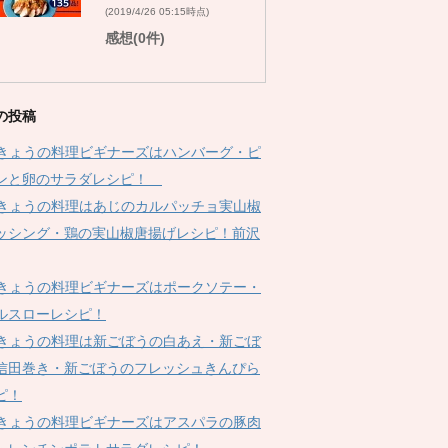
(2019/4/26 05:15時点)
感想(0件)
の投稿
Kきょうの料理ビギナーズはハンバーグ・ピ
ンと卵のサラダレシピ！
Kきょうの料理はあじのカルパッチョ実山椒
ッシング・鶏の実山椒唐揚げレシピ！前沢
Kきょうの料理ビギナーズはポークソテー・
ルスローレシピ！
Kきょうの料理は新ごぼうの白あえ・新ごぼ
信田巻き・新ごぼうのフレッシュきんぴら
ピ！
Kきょうの料理ビギナーズはアスパラの豚肉