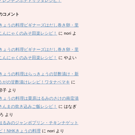
・レンチンポテトサラダレシピ！
のコメント
Kきょうの料理ビギナーズはだし巻き卵・里
こんにゃくのみそ田楽レシピ！
に
nori
よ
Kきょうの料理ビギナーズはだし巻き卵・里
こんにゃくのみそ田楽レシピ！
に
やよい
Kきょうの料理はらっきょうの甘酢漬け・新
うがの甘酢漬けレシピ！ワタナベマキ
に
節子
より
Kきょうの料理は栗原はるみのさけの南蛮漬
さんまの炊き込みご飯レシピ！
に
はなぎ
ひろ
より
はるみのジャンボプリン・チキンナゲット
ピ！NHKきょうの料理
に
nori
より