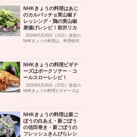
NHKきょうの料理はあじ
のカルパッチョ実山椒ド
レッシング・鶏の実山椒
唐揚げレシピ！前沢リカ
2019年5月20日（21日）放送の
NHKきょうの料理は、料理研究
…
NHKきょうの料理ビギナ
ーズはポークソテー・コ
ールスローレシピ！
2020年5月26日（27日）放送の
NHKきょうの料理ビギナーズは
…
NHKきょうの料理は新ご
ぼうの白あえ・新ごぼう
の信田巻き・新ごぼうの
フレッシュきんぴらレシ