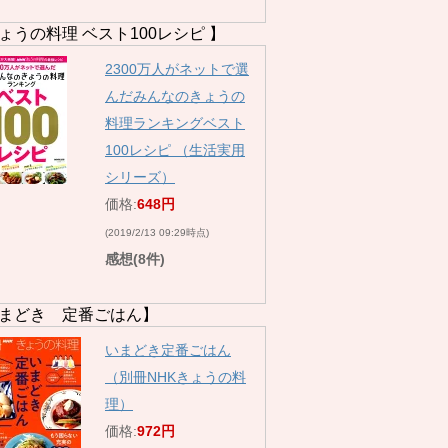
ょうの料理 ベスト100レシピ 】
2300万人がネットで選
んだみんなのきょうの
料理ランキングベスト
100レシピ （生活実用
シリーズ）
価格:
648円
(2019/2/13 09:29時点)
感想(8件)
まどき 定番ごはん】
いまどき定番ごはん
（別冊NHKきょうの料
理）
価格:
972円