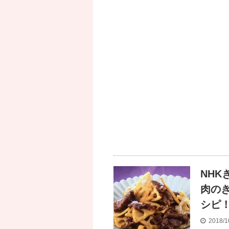
NH
肉の
シピ
2018/1