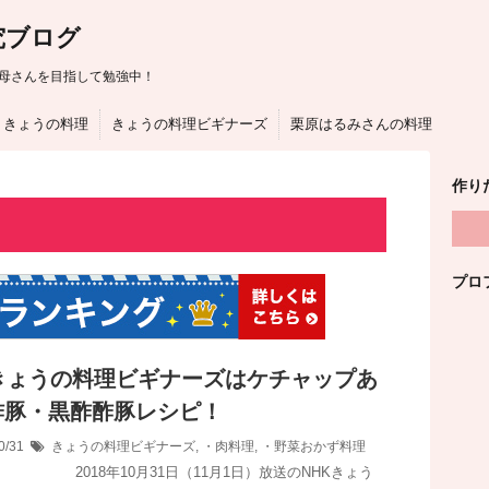
究ブログ
母さんを目指して勉強中！
きょうの料理
きょうの料理ビギナーズ
栗原はるみさんの料理
作り
プロ
Kきょうの料理ビギナーズはケチャップあ
酢豚・黒酢酢豚レシピ！
0/31
きょうの料理ビギナーズ
,
・肉料理
,
・野菜おかず料理
8年10月31日（11月1日）放送のNHKきょう