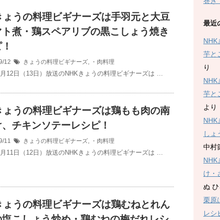
巻き
Kきょうの料理ビギナーズは手羽元と大豆
最近
マト煮・鶏スペアリブの黒こしょう焼き
NH
ピ！
芋と
9/12
きょうの料理ビギナーズ
,
・肉料理
り
9月12日（13日）放送のNHKきょうの料理ビギナーズは …
NH
芋と
より
Kきょうの料理ビギナーズは鶏もも肉の南
NH
け、チキンソテーレシピ！
しょ
9/11
きょうの料理ビギナーズ
,
・肉料理
中村
9月11日（12日）放送のNHKきょうの料理ビギナーズは …
NH
け・
ぬ 
栗原
Kきょうの料理ビギナーズは鶏むねとれん
レシ
の塩こしょう炒め・鶏むねの梅だれレシ