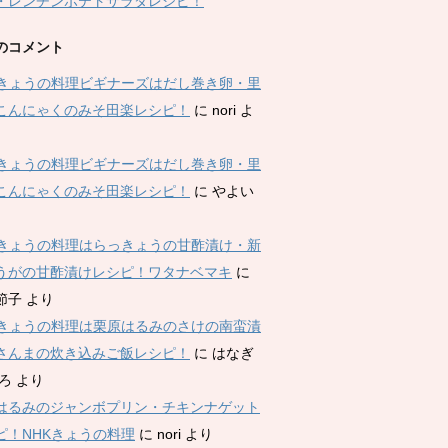
・レンチンポテトサラダレシピ！
のコメント
Kきょうの料理ビギナーズはだし巻き卵・里
こんにゃくのみそ田楽レシピ！
に
nori
よ
Kきょうの料理ビギナーズはだし巻き卵・里
こんにゃくのみそ田楽レシピ！
に
やよい
Kきょうの料理はらっきょうの甘酢漬け・新
うがの甘酢漬けレシピ！ワタナベマキ
に
節子
より
Kきょうの料理は栗原はるみのさけの南蛮漬
さんまの炊き込みご飯レシピ！
に
はなぎ
ひろ
より
はるみのジャンボプリン・チキンナゲット
ピ！NHKきょうの料理
に
nori
より