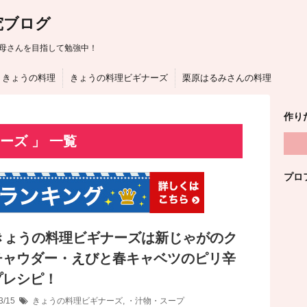
究ブログ
母さんを目指して勉強中！
きょうの料理
きょうの料理ビギナーズ
栗原はるみさんの料理
作り
ーズ 」 一覧
プロ
Kきょうの料理ビギナーズは新じゃがのク
チャウダー・えびと春キャベツのピリ辛
プレシピ！
3/15
きょうの料理ビギナーズ
,
・汁物・スープ