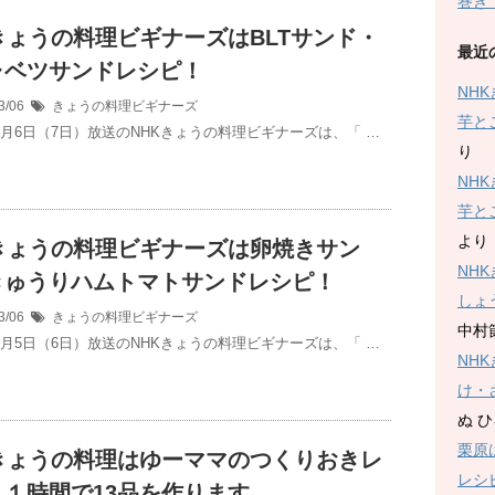
巻き
きょうの料理ビギナーズはBLTサンド・
最近
ャベツサンドレシピ！
NH
3/06
きょうの料理ビギナーズ
芋と
年3月6日（7日）放送のNHKきょうの料理ビギナーズは、「 …
り
NH
芋と
より
Kきょうの料理ビギナーズは卵焼きサン
NH
きゅうりハムトマトサンドレシピ！
しょ
3/06
きょうの料理ビギナーズ
中村
年3月5日（6日）放送のNHKきょうの料理ビギナーズは、「 …
NH
け・
ぬ 
栗原
Kきょうの料理はゆーママのつくりおきレ
レシ
！１時間で13品を作ります。