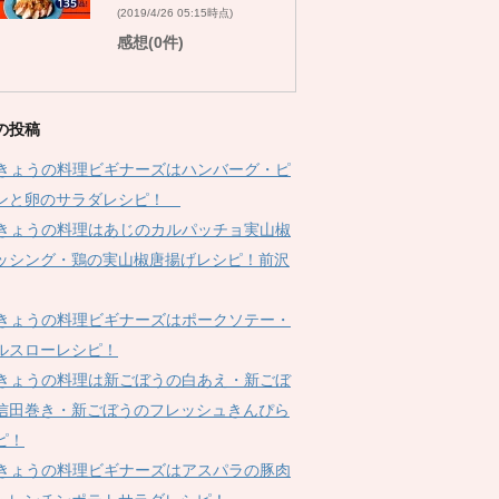
(2019/4/26 05:15時点)
感想(0件)
の投稿
Kきょうの料理ビギナーズはハンバーグ・ピ
ンと卵のサラダレシピ！
Kきょうの料理はあじのカルパッチョ実山椒
ッシング・鶏の実山椒唐揚げレシピ！前沢
Kきょうの料理ビギナーズはポークソテー・
ルスローレシピ！
Kきょうの料理は新ごぼうの白あえ・新ごぼ
信田巻き・新ごぼうのフレッシュきんぴら
ピ！
Kきょうの料理ビギナーズはアスパラの豚肉