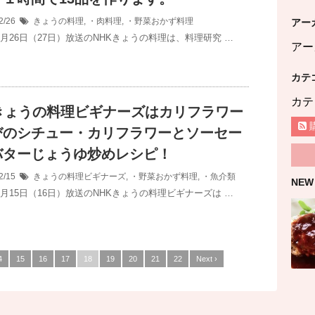
2/26
きょうの料理
,
・肉料理
,
・野菜おかず料理
アー
2月26日（27日）放送のNHKきょうの料理は、料理研究 …
アー
カテ
カテ
Kきょうの料理ビギナーズはカリフラワー
びのシチュー・カリフラワーとソーセー
バターじょうゆ炒めレシピ！
2/15
きょうの料理ビギナーズ
,
・野菜おかず料理
,
・魚介類
NEW
2月15日（16日）放送のNHKきょうの料理ビギナーズは …
4
15
16
17
18
19
20
21
22
Next ›