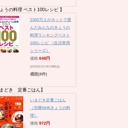
ょうの料理 ベスト100レシピ 】
2300万人がネットで選
んだみんなのきょうの
料理ランキングベスト
100レシピ （生活実用
シリーズ）
価格:
648円
(2019/2/13 09:29時点)
感想(8件)
まどき 定番ごはん】
いまどき定番ごはん
（別冊NHKきょうの料
理）
価格:
972円