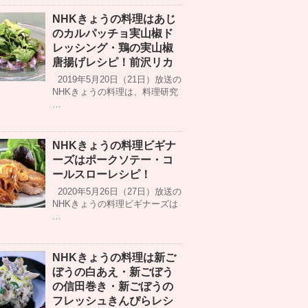
NHKきょうの料理はあじ
のカルパッチョ実山椒ド
レッシング・鶏の実山椒
唐揚げレシピ！前沢リカ
2019年5月20日（21日）放送の
NHKきょうの料理は、料理研究
…
NHKきょうの料理ビギナ
ーズはポークソテー・コ
ールスローレシピ！
2020年5月26日（27日）放送の
NHKきょうの料理ビギナーズは
…
NHKきょうの料理は新ご
ぼうの白あえ・新ごぼう
の信田巻き・新ごぼうの
フレッシュきんぴらレシ