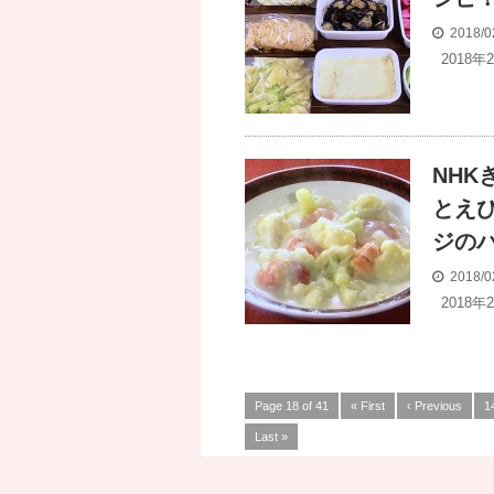
2018/0
2018年
NH
とえ
ジの
2018/0
2018年
Page 18 of 41
« First
‹ Previous
1
Last »