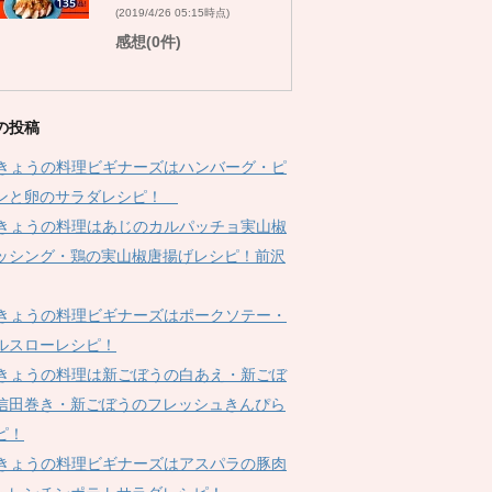
(2019/4/26 05:15時点)
感想(0件)
の投稿
Kきょうの料理ビギナーズはハンバーグ・ピ
ンと卵のサラダレシピ！
Kきょうの料理はあじのカルパッチョ実山椒
ッシング・鶏の実山椒唐揚げレシピ！前沢
Kきょうの料理ビギナーズはポークソテー・
ルスローレシピ！
Kきょうの料理は新ごぼうの白あえ・新ごぼ
信田巻き・新ごぼうのフレッシュきんぴら
ピ！
Kきょうの料理ビギナーズはアスパラの豚肉