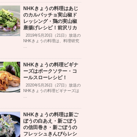
NHKきょうの料理はあじ
のカルパッチョ実山椒ド
レッシング・鶏の実山椒
唐揚げレシピ！前沢リカ
2019年5月20日（21日）放送の
NHKきょうの料理は、料理研究
…
NHKきょうの料理ビギナ
ーズはポークソテー・コ
ールスローレシピ！
2020年5月26日（27日）放送の
NHKきょうの料理ビギナーズは
…
NHKきょうの料理は新ご
ぼうの白あえ・新ごぼう
の信田巻き・新ごぼうの
フレッシュきんぴらレシ