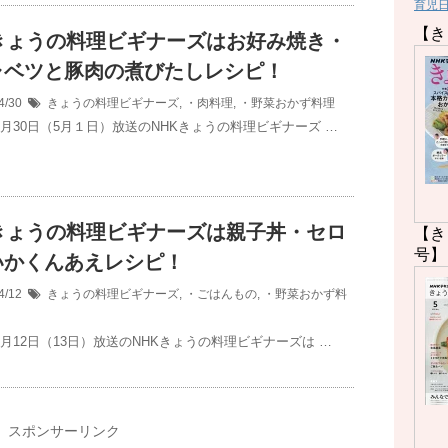
育児
【き
Kきょうの料理ビギナーズはお好み焼き・
ャベツと豚肉の煮びたしレシピ！
4/30
きょうの料理ビギナーズ
,
・肉料理
,
・野菜おかず料理
年4月30日（5月１日）放送のNHKきょうの料理ビギナーズ …
Kきょうの料理ビギナーズは親子丼・セロ
【き
号】
いかくんあえレシピ！
4/12
きょうの料理ビギナーズ
,
・ごはんもの
,
・野菜おかず料
4月12日（13日）放送のNHKきょうの料理ビギナーズは …
スポンサーリンク