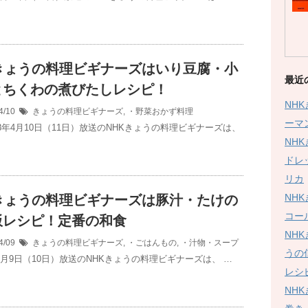
Kきょうの料理ビギナーズはいり豆腐・小
最近
とちくわの煮びたしレシピ！
NH
4/10
きょうの料理ビギナーズ
,
・野菜おかず料理
ーマ
年4月10日（11日）放送のNHKきょうの料理ビギナーズは、
NH
ドレ
リカ
NH
Kきょうの料理ビギナーズは豚汁・たけの
コー
飯レシピ！定番の和食
NH
4/09
きょうの料理ビギナーズ
,
・ごはんもの
,
・汁物・スープ
うの
年4月9日（10日）放送のNHKきょうの料理ビギナーズは、 …
レシ
NH