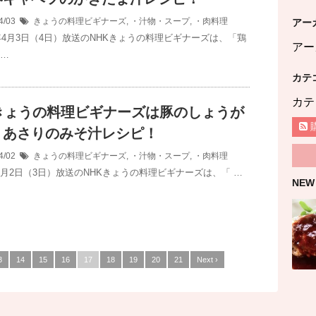
4/03
きょうの料理ビギナーズ
,
・汁物・スープ
,
・肉料理
アー
年4月3日（4日）放送のNHKきょうの料理ビギナーズは、「鶏
アー
 …
カテ
カテ
Kきょうの料理ビギナーズは豚のしょうが
・あさりのみそ汁レシピ！
4/02
きょうの料理ビギナーズ
,
・汁物・スープ
,
・肉料理
年4月2日（3日）放送のNHKきょうの料理ビギナーズは、「 …
NEW
3
14
15
16
17
18
19
20
21
Next ›