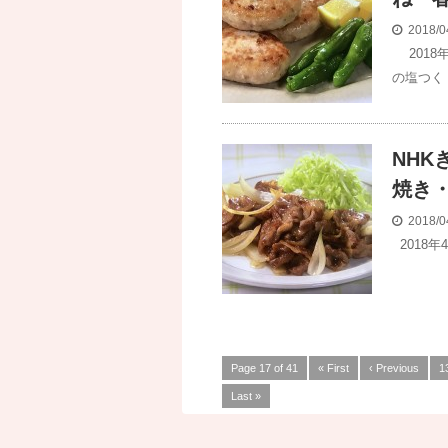
2018/0
2018
の塩つく
NH
焼き
2018/0
2018
Page 17 of 41
« First
‹ Previous
1
Last »