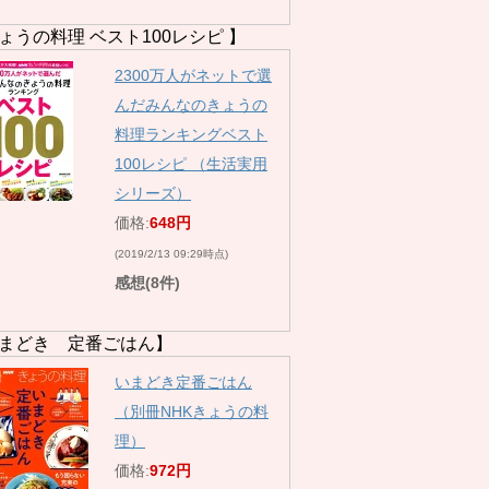
ょうの料理 ベスト100レシピ 】
2300万人がネットで選
んだみんなのきょうの
料理ランキングベスト
100レシピ （生活実用
シリーズ）
価格:
648円
(2019/2/13 09:29時点)
感想(8件)
まどき 定番ごはん】
いまどき定番ごはん
（別冊NHKきょうの料
理）
価格:
972円