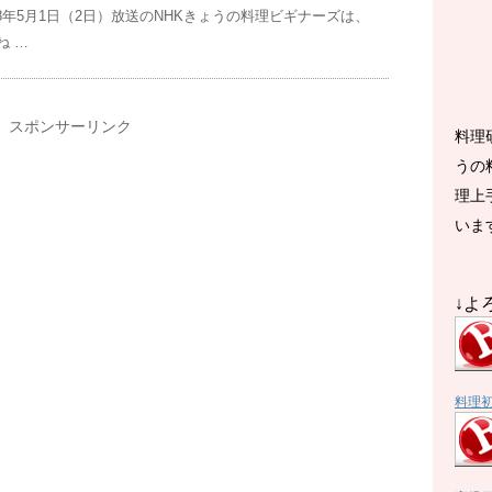
年5月1日（2日）放送のNHKきょうの料理ビギナーズは、
ね …
スポンサーリンク
料理
うの
理上
いま
↓よ
料理