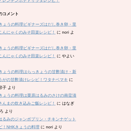
・レンチンポテトサラダレシピ！
のコメント
Kきょうの料理ビギナーズはだし巻き卵・里
こんにゃくのみそ田楽レシピ！
に
nori
よ
Kきょうの料理ビギナーズはだし巻き卵・里
こんにゃくのみそ田楽レシピ！
に
やよい
Kきょうの料理はらっきょうの甘酢漬け・新
うがの甘酢漬けレシピ！ワタナベマキ
に
節子
より
Kきょうの料理は栗原はるみのさけの南蛮漬
さんまの炊き込みご飯レシピ！
に
はなぎ
ひろ
より
はるみのジャンボプリン・チキンナゲット
ピ！NHKきょうの料理
に
nori
より