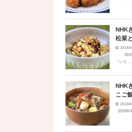
NH
松菜
2018/0
2018
「いり …
NH
こご
2018/0
2018