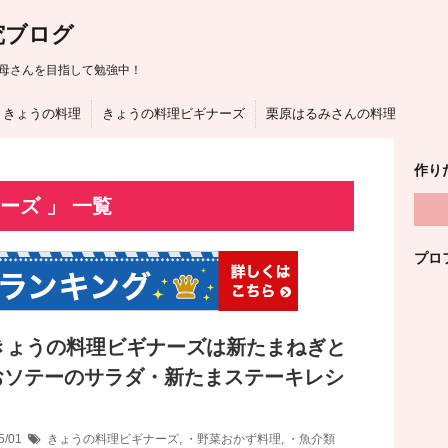
究ブログ
母さんを目指して勉強中！
きょうの料理
きょうの料理ビギナーズ
栗原はるみさんの料理
作り
ーズ 」 一覧
プロ
Kきょうの料理ビギナーズは新たまねぎと
おソテーのサラダ・新たまステーキレシ
5/01
きょうの料理ビギナーズ
,
・野菜おかず料理
,
・魚介類