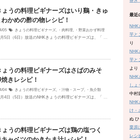
巻き
Kきょうの料理ビギナーズはいり鷄・きゅ
最近
とわかめの酢の物レシピ！
NH
4/05
きょうの料理ビギナーズ
,
・肉料理
,
・野菜おかず料理
芋と
年4月5日（6日）放送のNHKきょうの料理ビギナーズは、「 …
り
NH
芋と
より
Kきょうの料理ビギナーズはさばのみそ
NH
卵焼きレシピ！
しょ
4/04
きょうの料理ビギナーズ
,
・汁物・スープ
,
・魚介類
中村
年4月4日（5日）放送のNHKきょうの料理ビギナーズは、「 …
NH
け・
ぬ 
栗原
Kきょうの料理ビギナーズは鶏の塩つく
レシ
春キャベツのかきたま汁レシピ！