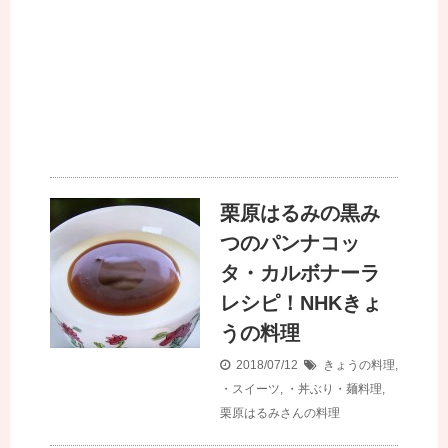
栗原はるみの黒み
つのパンナコッ
タ・カルボナーラ
レシピ！NHKきょ
うの料理
2018/07/12
きょうの料理
,
・スイーツ
,
・丼ぶり・麺料理
,
栗原はるみさんの料理