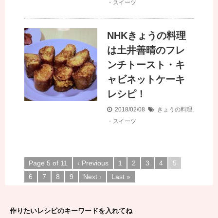
・スイーツ
NHKきょうの料理
は土井善晴のフレ
ンチトースト・キ
ャビネットケーキ
レシピ！
2018/02/08
きょうの料理
,
・スイーツ
Page 5 of 11
‹ Previous
1
2
3
4
5
6
7
8
9
Next ›
Last »
作りたいレシピのキーワードを入れてね