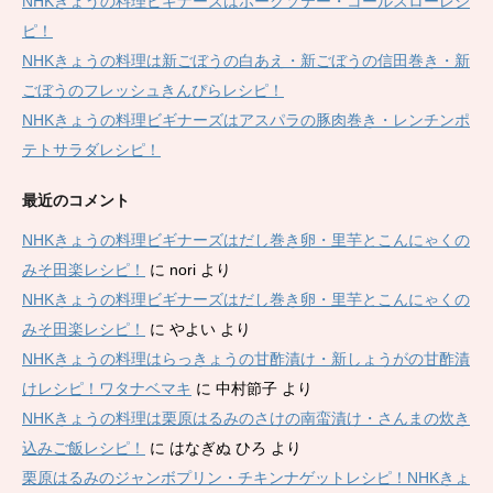
NHKきょうの料理ビギナーズはポークソテー・コールスローレシ
ピ！
NHKきょうの料理は新ごぼうの白あえ・新ごぼうの信田巻き・新
ごぼうのフレッシュきんぴらレシピ！
NHKきょうの料理ビギナーズはアスパラの豚肉巻き・レンチンポ
テトサラダレシピ！
最近のコメント
NHKきょうの料理ビギナーズはだし巻き卵・里芋とこんにゃくの
みそ田楽レシピ！
に
nori
より
NHKきょうの料理ビギナーズはだし巻き卵・里芋とこんにゃくの
みそ田楽レシピ！
に
やよい
より
NHKきょうの料理はらっきょうの甘酢漬け・新しょうがの甘酢漬
けレシピ！ワタナベマキ
に
中村節子
より
NHKきょうの料理は栗原はるみのさけの南蛮漬け・さんまの炊き
込みご飯レシピ！
に
はなぎぬ ひろ
より
栗原はるみのジャンボプリン・チキンナゲットレシピ！NHKきょ