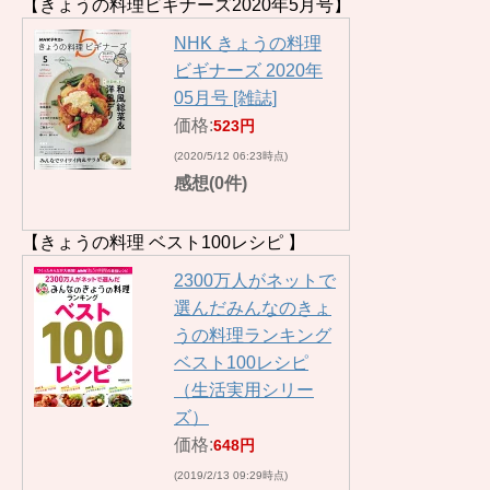
【きょうの料理ビギナーズ2020年5月号】
NHK きょうの料理
ビギナーズ 2020年
05月号 [雑誌]
価格:
523円
(2020/5/12 06:23時点)
感想(0件)
【きょうの料理 ベスト100レシピ 】
2300万人がネットで
選んだみんなのきょ
うの料理ランキング
ベスト100レシピ
（生活実用シリー
ズ）
価格:
648円
(2019/2/13 09:29時点)