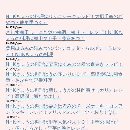
NHKきょうの料理はりんごケーキレシピ！大原千鶴のお
やつ・簡単手づくり
86,878ビュー
さしす梅干し、にぎやか梅酒、梅サワーレシピ！NHKき
ょうの料理は横山タカ子・藤巻あつこ
79,056ビュー
栗原はるみの黒みつのパンナコッタ・カルボナーラレシ
ピ！NHKきょうの料理
76,946ビュー
NHKきょうの料理は栗原はるみの２種の春巻きレシピ！
71,537ビュー
NHKきょうの料理はうの花いりレシピ！高橋義弘の和食
塾・おからで定番料理
61,168ビュー
NHKきょうの料理は新しょうがの甘酢漬け（ガリ）レシ
ピ！高橋潤（鮨たかはし）
60,193ビュー
NHKきょうの料理は栗原はるみのチーズケーキ・ロシア
ンクッキーレシピ！クリスマススイーツ・おもてなし
56,865ビュー
NHKきょうの料理は里芋人気ベスト３！里芋の揚げだ
し・煮っころがし・里芋肉巻きレシピ！