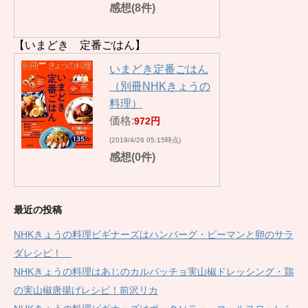
感想(8件)
【いまどき 定番ごはん】
いまどき定番ごはん
（別冊NHKきょうの
料理）
価格:
972円
(2019/4/26 05:15時点)
感想(0件)
最近の投稿
NHKきょうの料理ビギナーズはハンバーグ・ピーマンと卵のサラ
ダレシピ！
NHKきょうの料理はあじのカルパッチョ実山椒ドレッシング・鶏
の実山椒唐揚げレシピ！前沢リカ